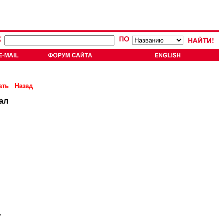
ать
Назад
ал
,