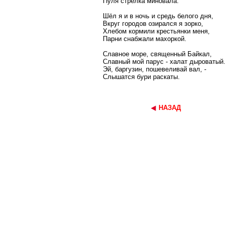
Пуля стрелка миновала.
Шёл я и в ночь и средь белого дня,
Вкруг городов озирался я зорко,
Хлебом кормили крестьянки меня,
Парни снабжали махоркой.
Славное море, священный Байкал,
Славный мой парус - халат дыроватый.
Эй, баргузин, пошевеливай вал, -
Слышатся бури раскаты.
НАЗАД