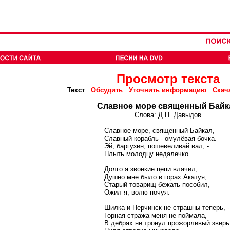
Просмотр текста
Текст
Обсудить
Уточнить информацию
Скач
Славное море священный Байк
Слова: Д.П. Давыдов
Славное море, священный Байкал,
Славный корабль - омулёвая бочка.
Эй, баргузин, пошевеливай вал, -
Плыть молодцу недалечко.
Долго я звонкие цепи влачил,
Душно мне было в горах Акатуя,
Старый товарищ бежать пособил,
Ожил я, волю почуя.
Шилка и Нерчинск не страшны теперь, -
Горная стража меня не поймала,
В дебрях не тронул прожорливый зверь