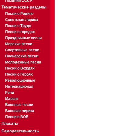
Поздний СССР
Тематические разделы
Песни о Родине
Советская лирика
Песни о Труде
Песни о городах
Праздничные песни
Морские песни
Спортивные песни
Пионерские песни
Молодежные песни
Песни о Вождях
Песни о Героях
Революционные
Интернационал
Речи
Марши
Военные песни
Военная лирика
Песни о ВОВ
Плакаты
Самодеятельность