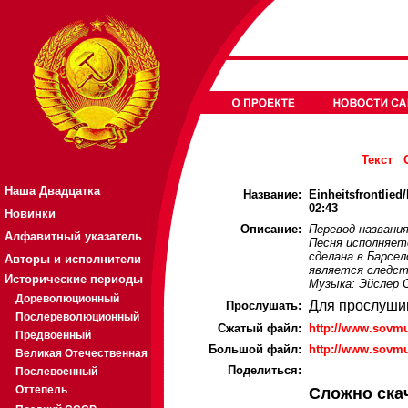
Текст
Наша Двадцатка
Название:
Einheitsfrontlie
02:43
Новинки
Описание:
Перевод названи
Алфавитный указатель
Песня исполняетс
сделана в Барсел
Авторы и исполнители
является следст
Исторические периоды
Музыка: Эйслер С
Дореволюционный
Для прослуши
Прослушать:
Послереволюционный
Cжатый файл:
http://www.sovmu
Предвоенный
Большой файл:
http://www.sovmu
Великая Отечественная
Поделиться:
Послевоенный
Оттепель
Сложно ска