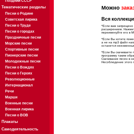
Поздний СССР
Тематические разделы
Можно
зака
Песни о Родине
Вся коллекци
Советская лирика
Песни о Труде
*Если вам запрещено 
расширением. Нажмите
Песни о городах
переименуйте его в M
Праздничные песни
*Если Вы хотите помес
а не на mp3 файл на
Морские песни
останется неизменны
Спортивные песни
*Если Вы скачиваете 
Пионерские песни
программу таким обра
Скачивание песен в н
Молодежные песни
Несоблюдение этого п
Песни о Вождях
Песни о Героях
Революционные
Интернационал
Речи
Марши
Военные песни
Военная лирика
Песни о ВОВ
Плакаты
Самодеятельность