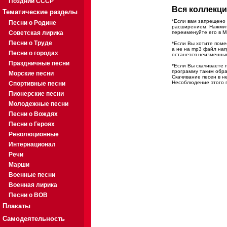
Поздний СССР
Вся коллекци
Тематические разделы
*Если вам запрещено 
Песни о Родине
расширением. Нажмите
Советская лирика
переименуйте его в M
Песни о Труде
*Если Вы хотите помес
а не на mp3 файл на
Песни о городах
останется неизменны
Праздничные песни
*Если Вы скачиваете 
программу таким обра
Морские песни
Скачивание песен в н
Несоблюдение этого п
Спортивные песни
Пионерские песни
Молодежные песни
Песни о Вождях
Песни о Героях
Революционные
Интернационал
Речи
Марши
Военные песни
Военная лирика
Песни о ВОВ
Плакаты
Самодеятельность