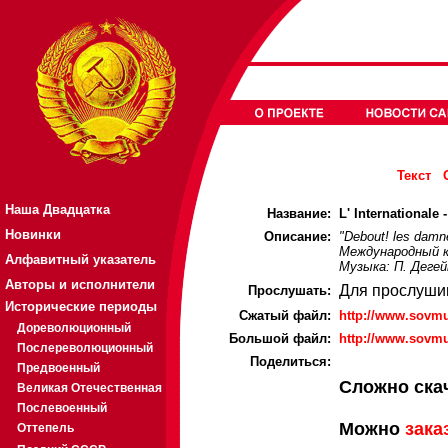
Текст
Наша Двадцатка
Название:
L' Internationale
Новинки
Описание:
"Debout! les damnes
Международный к
Алфавитный указатель
Музыка: П. Деге
Авторы и исполнители
Для прослуши
Прослушать:
Исторические периоды
Cжатый файл:
http://www.sovmu
Дореволюционный
Большой файл:
http://www.sovmu
Послереволюционный
Поделиться:
Предвоенный
Сложно ска
Великая Отечественная
Послевоенный
Можно
зака
Оттепель