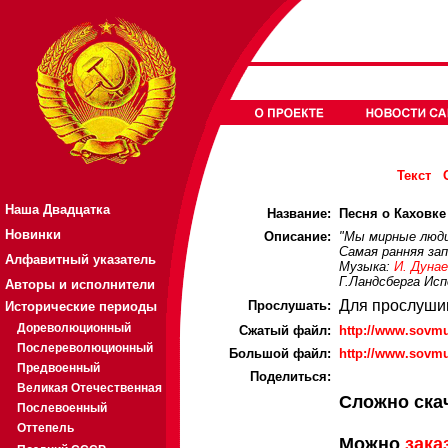
Текст
Наша Двадцатка
Название:
Песня о Каховке 
Новинки
Описание:
"Мы мирные люди
Самая ранняя зап
Алфавитный указатель
Музыка:
И. Дуна
Г.Ландсберга Исп
Авторы и исполнители
Для прослуши
Прослушать:
Исторические периоды
Дореволюционный
Cжатый файл:
http://www.sovm
Послереволюционный
Большой файл:
http://www.sovm
Предвоенный
Поделиться:
Великая Отечественная
Сложно ска
Послевоенный
Оттепель
Можно
зака