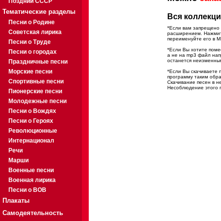
Поздний СССР
Тематические разделы
Вся коллекци
Песни о Родине
*Если вам запрещено 
Советская лирика
расширением. Нажмите
переименуйте его в M
Песни о Труде
*Если Вы хотите помес
Песни о городах
а не на mp3 файл на
останется неизменны
Праздничные песни
Морские песни
*Если Вы скачиваете 
программу таким обра
Спортивные песни
Скачивание песен в н
Несоблюдение этого п
Пионерские песни
Молодежные песни
Песни о Вождях
Песни о Героях
Революционные
Интернационал
Речи
Марши
Военные песни
Военная лирика
Песни о ВОВ
Плакаты
Самодеятельность