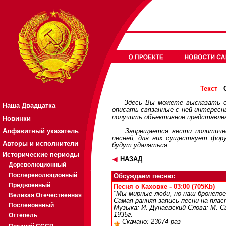
О
Текст
Здесь Вы можете высказать с
Наша Двадцатка
описать связанные с ней интерес
получить объективное представлен
Новинки
Алфавитный указатель
Запрещается вести политичес
песней, для них существует
фор
Авторы и исполнители
будут удаляться.
Исторические периоды
НАЗАД
Дореволюционный
Послереволюционный
Обсуждаем песню:
Предвоенный
Песня о Каховке - 03:00 (705Kb)
"Мы мирные люди, но наш бронепое
Великая Отечественная
Самая ранняя запись песни на плас
Послевоенный
Музыка: И. Дунаевский Слова: М. С
1935г.
Оттепель
Скачано: 23074 раз