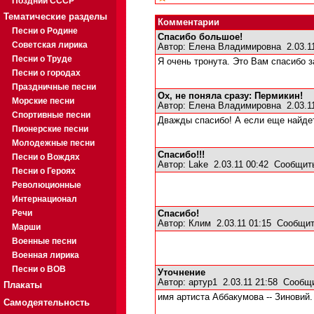
Поздний СССР
Тематические разделы
Комментарии
Песни о Родине
Спасибо большое!
Советская лирика
Автор:
Елена Владимировна
2.03.1
Песни о Труде
Я очень тронута. Это Вам спасибо за
Песни о городах
Праздничные песни
Ох, не поняла сразу: Пермикин!
Морские песни
Автор:
Елена Владимировна
2.03.1
Спортивные песни
Дважды спасибо! А если еще найдет
Пионерские песни
Молодежные песни
Спасибо!!!
Песни о Вождях
Автор:
Lake
2.03.11 00:42
Сообщит
Песни о Героях
Революционные
Интернационал
Речи
Спасибо!
Автор:
Клим
2.03.11 01:15
Сообщит
Марши
Военные песни
Военная лирика
Песни о ВОВ
Уточнение
Автор:
артур1
2.03.11 21:58
Сообщи
Плакаты
имя артиста Аббакумова -- Зиновий.
Самодеятельность