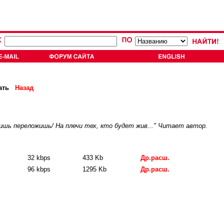
ать
Назад
 лишь переложишь/ На плечи тех, кто будет жив..." Читает автор.
32 kbps
433 Kb
Др.расш.
96 kbps
1295 Kb
Др.расш.