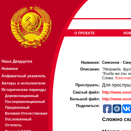
Наша Двадцатка
Название:
Симонов - Смер
Новинки
Описание:
"Неправда, дру
"Когда же ты н
Алфавитный указатель
Слова:
Констан
Авторы и исполнители
Для прослуш
Прослушать:
Исторические периоды
Cжатый файл:
http://www.sov
Дореволюционный
Большой файл:
http://www.sov
Послереволюционный
Поделиться:
Предвоенный
Великая Отечественная
Сложно ск
Послевоенный
Оттепель