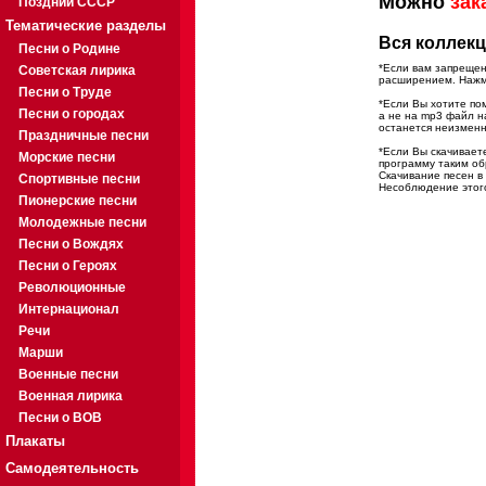
Можно
зак
Поздний СССР
Тематические разделы
Вся коллекц
Песни о Родине
*Если вам запрещен
Советская лирика
расширением. Нажми
Песни о Труде
*Если Вы хотите пом
Песни о городах
а не на mp3 файл н
останется неизмен
Праздничные песни
*Если Вы скачивает
Морские песни
программу таким об
Скачивание песен в
Спортивные песни
Несоблюдение этого
Пионерские песни
Молодежные песни
Песни о Вождях
Песни о Героях
Революционные
Интернационал
Речи
Марши
Военные песни
Военная лирика
Песни о ВОВ
Плакаты
Самодеятельность