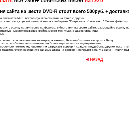
азать
все 7300+ советских песен
на DVD
ия сайта на шести DVD-R стоит всего 500руб. + доставк
о скачивать MP3, воспользуйтесь ссылкой на файл с другим
те на ссылку правой кнопкой мыши и выберите "Сохранить объект как..." Скачав файл, пр
естить ссылку на эту песню на форуме, в блоге или на своем сайте, размещайте ссылку на
апрямую. Местоположение файла может меняться, а адрес страницы
ным.
е песни с использованием менеджера закачки, Вам необходимо настроить Вашу
разом, чтобы она использовала не более одного потока одновременно.
 несколько потоков одновременно загружает сервер и создает неудобства другим посетите
 правила будет воспринято как DOS атака на сервер и приведет к бану Ваших IP и/или под
НАЗАД