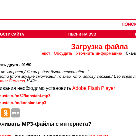
Загрузка файла
Текст
Обсудить
Уточнить информацию
Скач
ть друга - 01:50
г не умирает,/ Лишь рядом быть перестаёт..."
ести [тот груз]не сможешь,/ То знай, что, голову сложив,/ Его всего
тин Симонов
1942г.
ивания необходимо установить
Adobe Flash Player
music.ru/m32/konstant.mp3
music.ru/m/konstant.mp3
ачивать MP3-файлы с интернета?