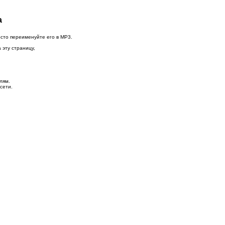
а
осто переименуйте его в MP3.
 эту страницу,
лям.
сети.