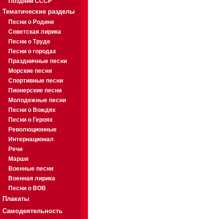
Поздний СССР
Тематические разделы
Песни о Родине
Советская лирика
Песни о Труде
Песни о городах
Праздничные песни
Морские песни
Спортивные песни
Пионерские песни
Молодежные песни
Песни о Вождях
Песни о Героях
Революционные
Интернационал
Речи
Марши
Военные песни
Военная лирика
Песни о ВОВ
Плакаты
Самодеятельность