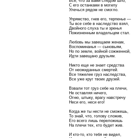
Все, что за вами следом шло,
С его останками в могилу
Улечься рядом не смогло.
Упрямство, гнев его, терпенье —
Ты все себе в наследство взял,
Двойного слуха ты и зренья
Пожизненным владельцем стал.
Любовь мы завещаем женам,
Воспоминанья — сыновьям,
Но по земле, войной сожженной,
Идти завещано друзьям.
Никто еще не знает средства
От неожиданных смертей.
Все тяжелее груз наследства,
Все уже круг твоих друзей.
Взвали тот груз себе на плечи,
Не оставляя ничего,
Огню, штыку, врагу навстречу
Неси его, неси его!
Когда же ты нести не сможешь,
То знай, что, голову сложив,
Его всего лишь переложишь
На плечи тех, кто будет жив.
И кто-то, кто тебя не видел,