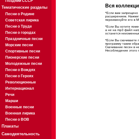
Поздний СССР
Вся коллекци
Тематические разделы
*Если вам запрещено 
Песни о Родине
расширением. Нажмите
Советская лирика
переименуйте его в M
Песни о Труде
*Если Вы хотите помес
а не на mp3 файл на
Песни о городах
останется неизменны
Праздничные песни
*Если Вы скачиваете 
программу таким обра
Морские песни
Скачивание песен в н
Несоблюдение этого п
Спортивные песни
Пионерские песни
Молодежные песни
Песни о Вождях
Песни о Героях
Революционные
Интернационал
Речи
Марши
Военные песни
Военная лирика
Песни о ВОВ
Плакаты
Самодеятельность