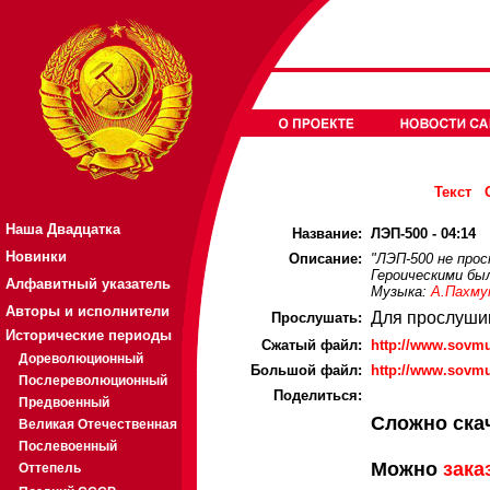
Текст
Наша Двадцатка
Название:
ЛЭП-500 - 04:14
Новинки
Описание:
"ЛЭП-500 не прос
Героическими бы
Алфавитный указатель
Музыка:
А.Пахму
Авторы и исполнители
Для прослуши
Прослушать:
Исторические периоды
Cжатый файл:
http://www.sovmu
Дореволюционный
Большой файл:
http://www.sovmu
Послереволюционный
Поделиться:
Предвоенный
Сложно ска
Великая Отечественная
Послевоенный
Можно
зака
Оттепель