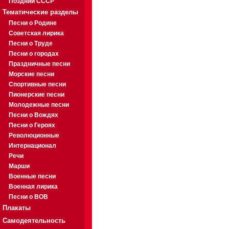
Поздний СССР
Тематические разделы
Песни о Родине
Советская лирика
Песни о Труде
Песни о городах
Праздничные песни
Морские песни
Спортивные песни
Пионерские песни
Молодежные песни
Песни о Вождях
Песни о Героях
Революционные
Интернационал
Речи
Марши
Военные песни
Военная лирика
Песни о ВОВ
Плакаты
Самодеятельность