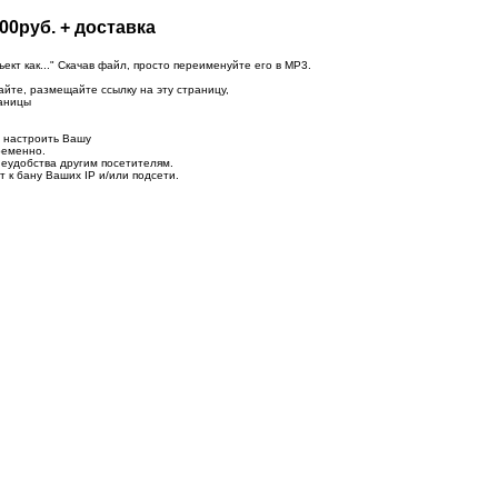
00руб. + доставка
т как..." Скачав файл, просто переименуйте его в MP3.
айте, размещайте ссылку на эту страницу,
раницы
о настроить Вашу
ременно.
неудобства другим посетителям.
 к бану Ваших IP и/или подсети.