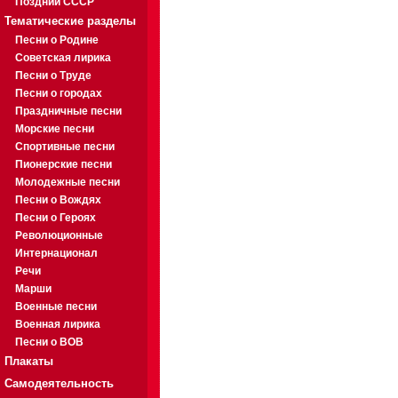
Поздний СССР
Тематические разделы
Песни о Родине
Советская лирика
Песни о Труде
Песни о городах
Праздничные песни
Морские песни
Спортивные песни
Пионерские песни
Молодежные песни
Песни о Вождях
Песни о Героях
Революционные
Интернационал
Речи
Марши
Военные песни
Военная лирика
Песни о ВОВ
Плакаты
Самодеятельность