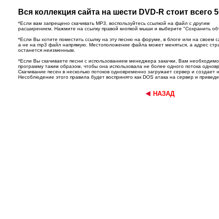
Вся коллекция сайта на шести DVD-R стоит всего 5
*Если вам запрещено скачивать MP3, воспользуйтесь ссылкой на файл с другим
расширением. Нажмите на ссылку правой кнопкой мыши и выберите "Сохранить объек
*Если Вы хотите поместить ссылку на эту песню на форуме, в блоге или на своем с
а не на mp3 файл напрямую. Местоположение файла может меняться, а адрес ст
останется неизменным.
*Если Вы скачиваете песни с использованием менеджера закачки, Вам необходим
программу таким образом, чтобы она использовала не более одного потока однов
Скачивание песен в несколько потоков одновременно загружает сервер и создает 
Несоблюдение этого правила будет воспринято как DOS атака на сервер и приведет
НАЗАД