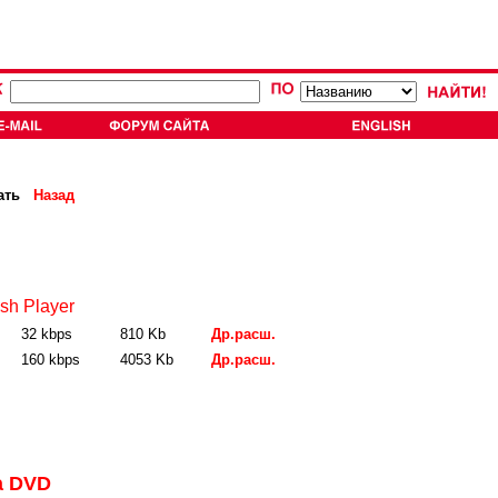
ать
Назад
sh Player
32 kbps
810 Kb
Др.расш.
160 kbps
4053 Kb
Др.расш.
а DVD