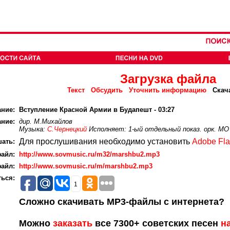
Загрузка файла
Текст
Обсудить
Уточнить информацию
Скач
ание:
Вступление Красной Армии в Будапешт - 03:27
ние:
дир. М.Михайлов
Музыка:
С.Чернецкий
Исполняет: 1-ый отдельный показ. орк. МО
Для прослушивания необходимо установить
Adobe Fla
ать:
айл:
http://www.sovmusic.ru/m32/marshbu2.mp3
айл:
http://www.sovmusic.ru/m/marshbu2.mp3
ься:
1
Сложно скачивать MP3-файлы с интернета?
Можно
заказать
все 7300+ советских песен
н