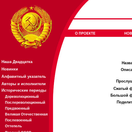
Наша Двадцатка
Назв
Новинки
Описа
Алфавитный указатель
Прослуш
Авторы и исполнители
Cжатый ф
Исторические периоды
Большой ф
Дореволюционный
Поделит
Послереволюционный
Предвоенный
Великая Отечественная
Послевоенный
Оттепель