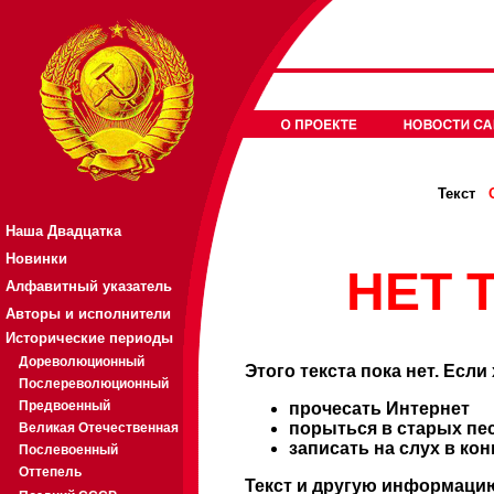
Текст
Наша Двадцатка
Новинки
НЕТ Т
Алфавитный указатель
Авторы и исполнители
Исторические периоды
Дореволюционный
Этого текста пока нет. Если
Послереволюционный
Предвоенный
прочесать Интернет
порыться в старых пе
Великая Отечественная
записать на слух в ко
Послевоенный
Оттепель
Текст и другую информацию