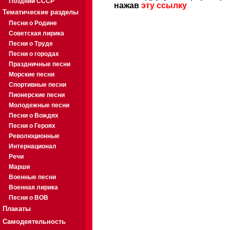
Поздний СССР
нажав
эту ссылку
Тематические разделы
Песни о Родине
Советская лирика
Песни о Труде
Песни о городах
Праздничные песни
Морские песни
Спортивные песни
Пионерские песни
Молодежные песни
Песни о Вождях
Песни о Героях
Революционные
Интернационал
Речи
Марши
Военные песни
Военная лирика
Песни о ВОВ
Плакаты
Самодеятельность