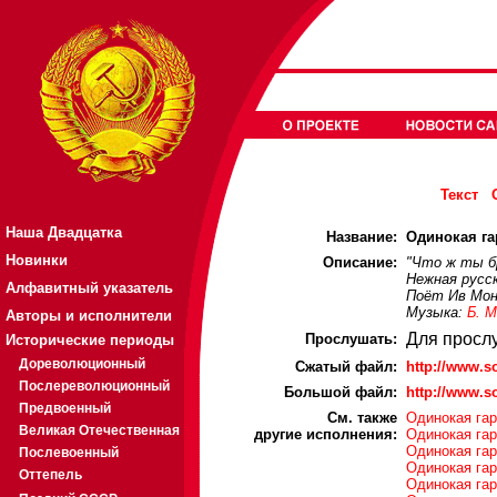
Текст
Наша Двадцатка
Название:
Одинокая га
Новинки
Описание:
"Что ж ты б
Нежная русс
Алфавитный указатель
Поёт Ив Мо
Музыка:
Б. 
Авторы и исполнители
Для просл
Прослушать:
Исторические периоды
Дореволюционный
Cжатый файл:
http://www.
Послереволюционный
Большой файл:
http://www.
Предвоенный
См. также
Одинокая гар
Великая Отечественная
другие исполнения:
Одинокая гар
Одинокая га
Послевоенный
Одинокая гар
Оттепель
Одинокая га