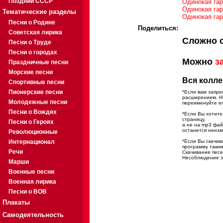
Поздний СССР
Одинокая гар
Одинокая гар
Тематические разделы
Одинокая гар
Песни о Родине
Поделиться:
Советская лирика
Сложно 
Песни о Труде
Песни о городах
Можно
з
Праздничные песни
Морские песни
Вся колле
Спортивные песни
Пионерские песни
*Если вам запре
расширением. На
Молодежные песни
переименуйте ег
Песни о Вождях
*Если Вы хотите
страницу,
Песни о Героях
а не на mp3 фа
останется неиз
Революционные
Интернационал
*Если Вы скачив
программу таким
Речи
Скачивание песе
Несоблюдение эт
Марши
Военные песни
Военная лирика
Песни о ВОВ
Плакаты
Самодеятельность