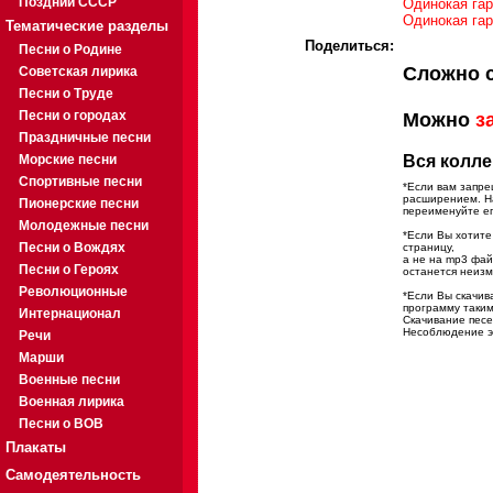
Поздний СССР
Одинокая гар
Одинокая гар
Тематические разделы
Поделиться:
Песни о Родине
Сложно 
Советская лирика
Песни о Труде
Песни о городах
Можно
з
Праздничные песни
Морские песни
Вся колле
Спортивные песни
*Если вам запре
расширением. На
Пионерские песни
переименуйте ег
Молодежные песни
*Если Вы хотите
Песни о Вождях
страницу,
а не на mp3 фа
Песни о Героях
останется неиз
Революционные
*Если Вы скачив
программу таким
Интернационал
Скачивание песе
Несоблюдение эт
Речи
Марши
Военные песни
Военная лирика
Песни о ВОВ
Плакаты
Самодеятельность