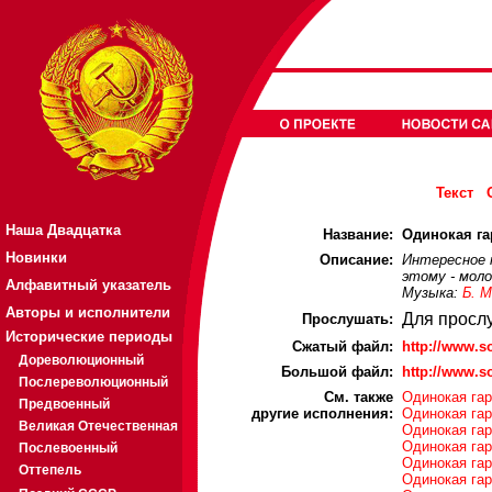
Текст
Наша Двадцатка
Название:
Одинокая га
Новинки
Описание:
Интересное 
этому - мол
Алфавитный указатель
Музыка:
Б. 
Авторы и исполнители
Для просл
Прослушать:
Исторические периоды
Cжатый файл:
http://www.
Дореволюционный
Большой файл:
http://www.
Послереволюционный
См. также
Одинокая гар
Предвоенный
другие исполнения:
Одинокая гар
Великая Отечественная
Одинокая га
Одинокая гар
Послевоенный
Одинокая га
Оттепель
Одинокая гар