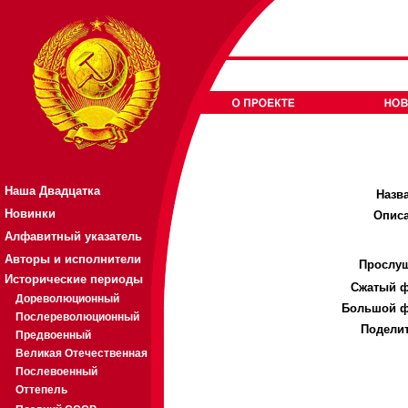
Наша Двадцатка
Назв
Новинки
Описа
Алфавитный указатель
Авторы и исполнители
Прослуш
Исторические периоды
Cжатый ф
Дореволюционный
Большой ф
Послереволюционный
Поделит
Предвоенный
Великая Отечественная
Послевоенный
Оттепель