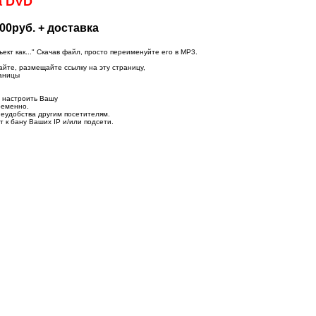
а DVD
00руб. + доставка
т как..." Скачав файл, просто переименуйте его в MP3.
айте, размещайте ссылку на эту страницу,
раницы
о настроить Вашу
ременно.
неудобства другим посетителям.
 к бану Ваших IP и/или подсети.