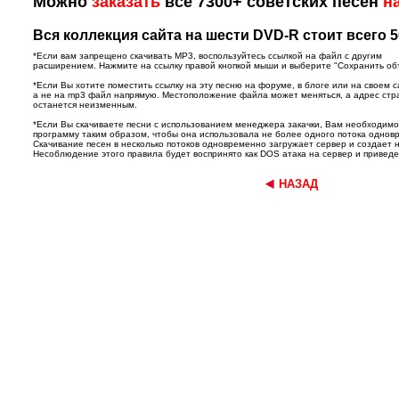
Можно
заказать
все 7300+ советских песен
н
Вся коллекция сайта на шести DVD-R стоит всего 5
*Если вам запрещено скачивать MP3, воспользуйтесь ссылкой на файл с другим
расширением. Нажмите на ссылку правой кнопкой мыши и выберите "Сохранить объек
*Если Вы хотите поместить ссылку на эту песню на форуме, в блоге или на своем с
а не на mp3 файл напрямую. Местоположение файла может меняться, а адрес ст
останется неизменным.
*Если Вы скачиваете песни с использованием менеджера закачки, Вам необходим
программу таким образом, чтобы она использовала не более одного потока однов
Скачивание песен в несколько потоков одновременно загружает сервер и создает 
Несоблюдение этого правила будет воспринято как DOS атака на сервер и приведет
НАЗАД