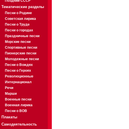
Поздний СССР
Тематические разделы
Песни о Родине
Советская лирика
Песни о Труде
Песни о городах
Праздничные песни
Морские песни
Спортивные песни
Пионерские песни
Молодежные песни
Песни о Вождях
Песни о Героях
Революционные
Интернационал
Речи
Марши
Военные песни
Военная лирика
Песни о ВОВ
Плакаты
Самодеятельность