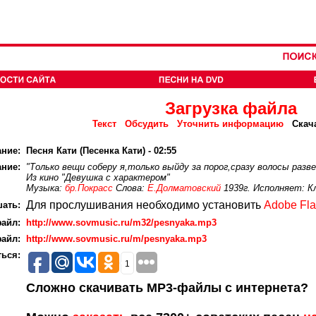
Загрузка файла
Текст
Обсудить
Уточнить информацию
Скач
ание:
Песня Кати (Песенка Кати) - 02:55
ние:
"Только вещи соберу я,только выйду за порог,сразу волосы разве
Из кино "Девушка с характером"
Музыка:
бр.Покрасс
Слова:
Е.Долматовский
1939г. Исполняет: К
Для прослушивания необходимо установить
Adobe Fla
ать:
айл:
http://www.sovmusic.ru/m32/pesnyaka.mp3
айл:
http://www.sovmusic.ru/m/pesnyaka.mp3
ься:
1
Сложно скачивать MP3-файлы с интернета?