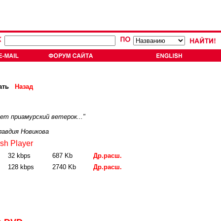
ать
Назад
ет приамурский ветерок..."
лавдия Новикова
sh Player
32 kbps
687 Kb
Др.расш.
128 kbps
2740 Kb
Др.расш.