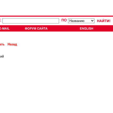
ать
Назад
кий