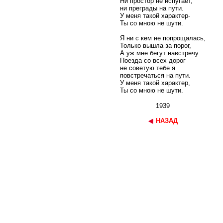
Ни простор не испугает,
ни преграды на пути.
У меня такой характер-
Ты со мною не шути.
Я ни с кем не попрощалась,
Только вышла за порог,
А уж мне бегут навстречу
Поезда со всех дорог
не советую тебе я
повстречаться на пути.
У меня такой характер,
Ты со мною не шути.
1939
НАЗАД