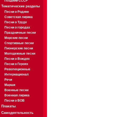
Поздний СССР
Тематические разделы
Песни о Родине
Советская лирика
Песни о Труде
Песни о городах
Праздничные песни
Морские песни
Спортивные песни
Пионерские песни
Молодежные песни
Песни о Вождях
Песни о Героях
Революционные
Интернационал
Речи
Марши
Военные песни
Военная лирика
Песни о ВОВ
Плакаты
Самодеятельность