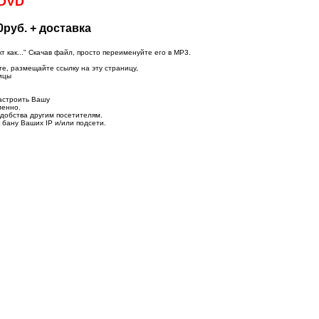
 DVD
0руб. + доставка
как..." Скачав файл, просто переименуйте его в MP3.
те, размещайте ссылку на эту страницу,
ицы
астроить Вашу
менно.
удобства другим посетителям.
 бану Ваших IP и/или подсети.