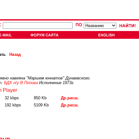
ать
Назад
я явно навеяна "Маршем юннатов" Дунаевского.
т:
БДХ п/у В.Попова
Исполнение 1973г.
 Player
32 kbps
850 Kb
Др.расш.
192 kbps
5109 Kb
Др.расш.