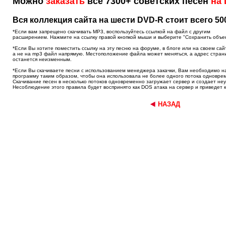
Можно
заказать
все 7300+ советских песен
на
Вся коллекция сайта на шести DVD-R стоит всего 50
*Если вам запрещено скачивать MP3, воспользуйтесь ссылкой на файл с другим
расширением. Нажмите на ссылку правой кнопкой мыши и выберите "Сохранить объект 
*Если Вы хотите поместить ссылку на эту песню на форуме, в блоге или на своем сай
а не на mp3 файл напрямую. Местоположение файла может меняться, а адрес стран
останется неизменным.
*Если Вы скачиваете песни с использованием менеджера закачки, Вам необходимо н
программу таким образом, чтобы она использовала не более одного потока одновре
Скачивание песен в несколько потоков одновременно загружает сервер и создает не
Несоблюдение этого правила будет воспринято как DOS атака на сервер и приведет к
НАЗАД