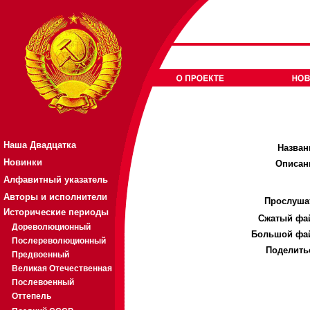
Наша Двадцатка
Назван
Новинки
Описан
Алфавитный указатель
Авторы и исполнители
Прослуша
Исторические периоды
Cжатый фа
Дореволюционный
Большой фа
Послереволюционный
Поделить
Предвоенный
Великая Отечественная
Послевоенный
Оттепель