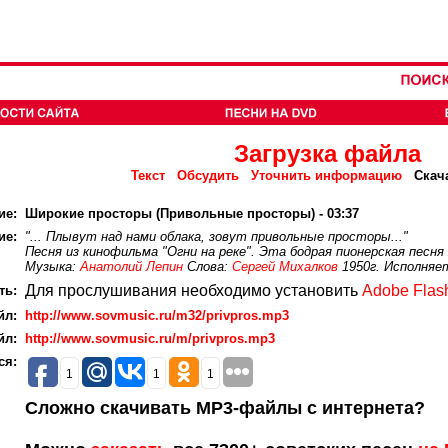
Загрузка файла
Текст
Обсудить
Уточнить информацию
Скач
ие:
Широкие просторы (Привольные просторы) - 03:37
ие:
"... Плывут над нами облака, зовут привольные просторы..."
Песня из кинофильма "Огни на реке". Эта бодрая пионерская песн
Музыка:
Анатолий Лепин
Слова:
Сергей Михалков
1950г. Исполняе
Для прослушивания необходимо установить
Adobe Flash
ть:
йл:
http://www.sovmusic.ru/m32/privpros.mp3
йл:
http://www.sovmusic.ru/m/privpros.mp3
ся:
1
1
1
Сложно скачивать MP3-файлы с интернета?