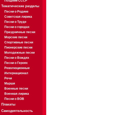
Поздний СССР
Тематические разделы
Песни о Родине
Советская лирика
Песни о Труде
Песни о городах
Праздничные песни
Морские песни
Спортивные песни
Пионерские песни
Молодежные песни
Песни о Вождях
Песни о Героях
Революционные
Интернационал
Речи
Марши
Военные песни
Военная лирика
Песни о ВОВ
Плакаты
Самодеятельность