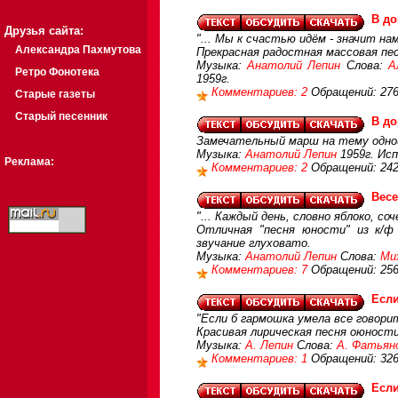
В до
Друзья сайта:
"... Мы к счастью идём - значит нам 
Александра Пахмутова
Прекрасная радостная массовая пес
Музыка:
Анатолий Лепин
Слова:
А
Ретро Фонотека
1959г.
Комментариев: 2
Обращений: 27
Старые газеты
Старый песенник
В до
Замечательный марш на тему одно
Музыка:
Анатолий Лепин
1959г. Ис
Реклама:
Комментариев: 2
Обращений: 24
Весе
"... Каждый день, словно яблоко, со
Отличная "песня юности" из к/ф
звучание глуховато.
Музыка:
Анатолий Лепин
Слова:
Ми
Комментариев: 7
Обращений: 25
Если
"Если б гармошка умела все говорит
Красивая лирическая песня оюности
Музыка:
А. Лепин
Слова:
А. Фатьян
Комментариев: 1
Обращений: 32
Если