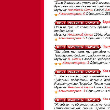
"Если б гармошка умела всё говорит
Красивая лирическая песня о юности
Музыка:
Анатолий Лепин
Слова:
Ал
Комментариев: 0
Обращений: 28
Здра
Один из лучших советских праздни
средненькое.
Музыка:
Анатолий Лепин
1946г. Исп
Комментариев: 5
Обращений: 24
Здра
"Мы идем, мы поем, мы проходим по
Традиционно бодрая и радостная со
Музыка:
А. Лепин
Слова: О. Фадеева
Комментариев: 3
Обращений: 
Как 
"... Как в степи, степи сожжённой в
Чудесный радостный вальс о любв
Реконструкции Природы. Песня напис
Музыка:
Анатолий Лепин
Слова:
Ев
Комментариев: 3
Обращений: 30
Как 
"Я люблю, но об этом никто не узн
Патриотическая лирика. Кроме и