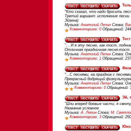
Толь
"Кто сказал, что надо бросить песн
Третий вариант исполнения песни 
Эйзена)
Музыка:
Анатолий Лепин
Слова:
Ва
Комментариев: 0
Обращений: 24
Тост
"... И я эту песню, как тост, подн
Отличная праздничная песня-тост.
Музыка:
Анатолий Лепин
Слова: Оль
Комментариев: 1
Обращений: 23
Физк
"...С песнями, на праздник с песням
Прекрасный бодрящий физкультур
Музыка:
Анатолий Лепин
Слова: Ол
Комментариев: 0
Обращений: 
Эй, 
"Шли вперед боевые части, я смотре
Название условное
Музыка:
А. Лепин
Слова:
М. Светло
Комментариев: 3
Обращений: 25
Юно