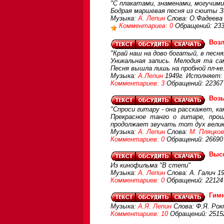
"С плакатами, знаменами, могучими
Бодрая маршевая песня из сюиты З
Музыка:
А. Лепин
Слова: О.Фадеева 
Комментариев: 0
Обращений: 23
Возл
"Край наш на дово богатый, в песня
Уникальная запись. Мелодия та са
Песня вышла лишь на пробной пл-ке
Музыка:
А.Лепин
1949г. Исполняет:
Комментариев: 3
Обращений: 22367
Возь
"Спроси гитару - она расскажет, ка
Прекрасное танго о гитаре, про
продолжает звучать тот дух велико
Музыка:
А. Лепин
Слова:
М. Пляцков
Комментариев: 0
Обращений: 26690
Высо
Из кинофильма "В степи"
Музыка:
А. Лепин
Слова: А. Галич 19
Комментариев: 0
Обращений: 22124
Гим
Музыка:
А.Я. Лепин
Слова: Ф.Я. Рок
Комментариев: 10
Обращений: 2515