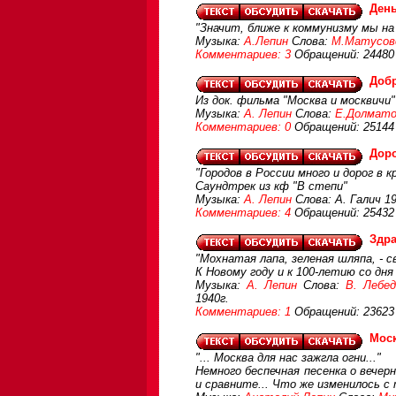
День
"Значит, ближе к коммунизму мы на
Музыка:
А.Лепин
Слова:
М.Матусов
Комментариев: 3
Обращений: 24480
Добр
Из док. фильма "Москва и москвичи"
Музыка:
А. Лепин
Слова:
Е.Долмато
Комментариев: 0
Обращений: 25144
Дор
"Городов в России много и дорог в к
Саундтрек из кф "В степи"
Музыка:
А. Лепин
Слова: А. Галич 1
Комментариев: 4
Обращений: 25432
Здра
"Мохнатая лапа, зеленая шляпа, - с
К Новому году и к 100-летию со дн
Музыка:
А. Лепин
Слова:
В. Лебед
1940г.
Комментариев: 1
Обращений: 23623
Мос
"... Москва для нас зажгла огни..."
Немного беспечная песенка о вече
и сравните... Что же изменилось с 