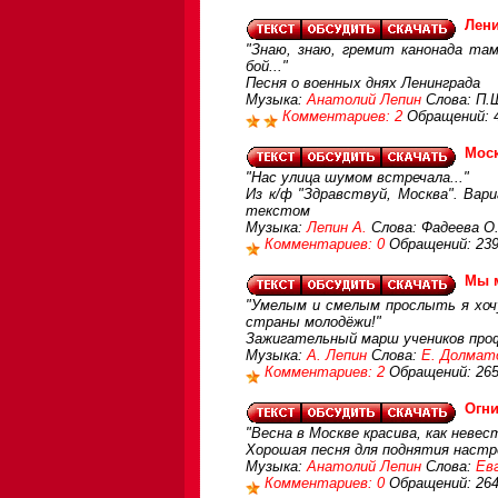
Лени
"Знаю, знаю, гремит канонада та
бой..."
Песня о военных днях Ленинграда
Музыка:
Анатолий Лепин
Слова: П.
Комментариев: 2
Обращений: 
Мос
"Нас улица шумом встречала..."
Из к/ф "Здравствуй, Москва". Вар
текстом
Музыка:
Лепин А.
Слова: Фадеева О.
Комментариев: 0
Обращений: 23
Мы 
"Умелым и смелым прослыть я хочу
страны молодёжи!"
Зажигательный марш учеников профт
Музыка:
А. Лепин
Слова:
Е. Долмат
Комментариев: 2
Обращений: 26
Огни
"Весна в Москве красива, как невест
Хорошая песня для поднятия настро
Музыка:
Анатолий Лепин
Слова:
Ев
Комментариев: 0
Обращений: 26