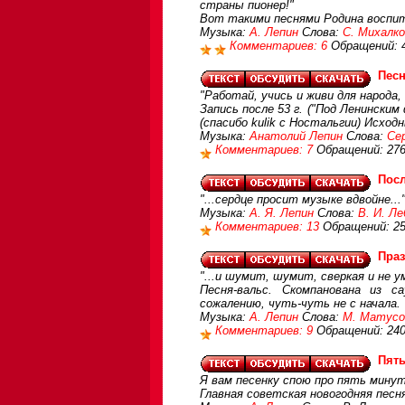
страны пионер!"
Вот такими песнями Родина воспит
Музыка:
А. Лепин
Слова:
С. Михалк
Комментариев: 6
Обращений: 
Пес
"Работай, учись и живи для народа
Запись после 53 г. ("Под Ленински
(спасибо kulik c Ностальгии) Исход
Музыка:
Анатолий Лепин
Слова:
Се
Комментариев: 7
Обращений: 27
Посл
"...сердце просит музыке вдвойне...
Музыка:
А. Я. Лепин
Слова:
В. И. Л
Комментариев: 13
Обращений: 2
Пра
"...и шумит, шумит, сверкая и не у
Песня-вальс. Скомпанована из с
сожалению, чуть-чуть не с начала.
Музыка:
А. Лепин
Слова:
М. Матусо
Комментариев: 9
Обращений: 24
Пять
Я вам песенку спою про пять мину
Главная советская новогодняя песня