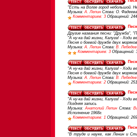
Песн
"Есть на Волге город небольшой. Не
Музыка:
А. Лепин
Слова: О. Фадеева
Комментариев: 3
Обращений: 24
Песн
Другие названия песни: "Дружба", "П
"А ну-ка дай жизни, Калуга! - Ходи 
Песня о боевой дружбе двух моряко
Музыка:
А. Лепин
Слова:
В. Лебедев
Комментариев: 3
Обращений: 
Песн
"А ну-ка дай жизни, Калуга! - Ходи 
Песня о боевой дружбе двух моряков
Музыка:
А. Лепин
Слова:
В. Лебедев
Комментариев: 2
Обращений: 251
Песн
"А ну-ка дай жизни, Калуга! - Ходи 
Поздняя запись
Музыка:
Анатолий Лепин
Слова:
В
Исполнение 1968г.
Комментариев: 1
Обращений: 26
Пес
"В труде и науке, как Ленин и Ст