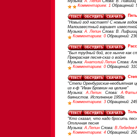
Музыка:
А. Лепин
Слова: В. Лившиц 
Комментариев: 1
Обращений: 
Пять
"Новый год настает! С новым годо
Малоизвестный вариант известной 
Музыка:
А. Лепин
Слова: В. Лифшиц 
Комментариев: 0
Обращений: 23
Расс
"Был трудный бой, все нынче как спр
Прекрасная песня-сказ о войне
Музыка:
Анатолий Лепин
Слова: Ал
Комментариев: 0
Обращений: 31
Степ
"Степи Оренбургские-необъятная це
из к-ф "Иван Бровкин на целине"
Музыка:
А.Лепин.
Слова:
А.Фатья
баянистов. Исполнение 1959г.
Комментариев: 3
Обращений: 24
Толь
"Кто сказал, что надо бросить песн
Отличная песня
Музыка:
А.Лепин
Слова:
В.Лебедев-
Комментариев: 4
Обращений: 25