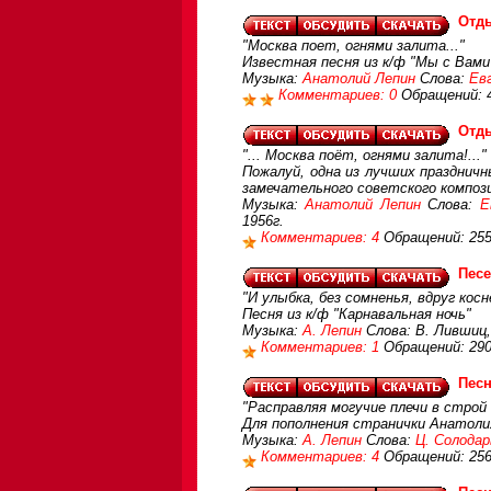
Отды
"Москва поет, огнями залита..."
Известная песня из к/ф "Мы с Вами
Музыка:
Анатолий Лепин
Слова:
Ев
Комментариев: 0
Обращений: 
Отды
"... Москва поёт, огнями залита!..."
Пожалуй, одна из лучших праздничн
замечательного советского композ
Музыка:
Анатолий Лепин
Слова:
Е
1956г.
Комментариев: 4
Обращений: 25
Песе
"И улыбка, без сомненья, вдруг косн
Песня из к/ф "Карнавальная ночь"
Музыка:
А. Лепин
Слова: В. Лившиц,
Комментариев: 1
Обращений: 29
Песн
"Расправляя могучие плечи в стро
Для пополнения странички Анатоли
Музыка:
А. Лепин
Слова:
Ц. Солодар
Комментариев: 4
Обращений: 25