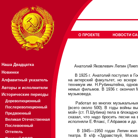
Наша Двадцатка
Анатолий Яковлевич Лепин (Лиепинь
Новинки
В 1925 г. Анатолий поступил в Го
Алфавитный указатель
на актерский факультет, но вскоре
техникум им. Н.Рубинштейна, одно
Авторы и исполнители
немых фильмов. В 1936 г. окончил
музыковеда.
Исторические периоды
Дореволюционный
Работал во многих музыкальных ж
Послереволюционный
(всего около 500). В годы войны в
мой» (ст. П.Шубина) пела в блокадн
Предвоенный
сказал, что надо бросить песни на 
Великая Отечественная
исполняли Е.Флакс, Г.Абрамов и др.
Послевоенный
В 1945—1950 годах Лепин жил в 
Оттепель
театра. В к/ф «Здравствуй, Москв