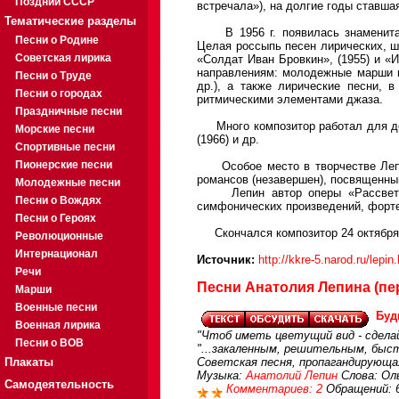
Поздний СССР
встречала»), на долгие годы ставш
Тематические разделы
В 1956 г. появилась знаменитая 
Песни о Родине
Целая россыпь песен лирических, ш
Советская лирика
«Солдат Иван Бровкин», (1955) и «
направлениям: молодежные марши в
Песни о Труде
др.), а также лирические песни, 
Песни о городах
ритмическими элементами джаза.
Праздничные песни
Много композитор работал для дете
Морские песни
(1966) и др.
Спортивные песни
Пионерские песни
Особое место в творчестве Лепин
романсов (незавершен), посвященны
Молодежные песни
Лепин автор оперы «Рассвет» (19
Песни о Вождях
симфонических произведений, фортеп
Песни о Героях
Скончался композитор 24 октября 
Революционные
Интернационал
Источник:
http://kkre-5.narod.ru/lepin
Речи
Песни Анатолия Лепина (пер
Марши
Военные песни
Буд
Военная лирика
"Чтоб иметь цветущий вид - сдела
Песни о ВОВ
"...закаленным, решительным, быст
Плакаты
Советская песня, пропагандирующа
Музыка:
Анатолий Лепин
Слова: Ол
Самодеятельность
Комментариев: 2
Обращений: 