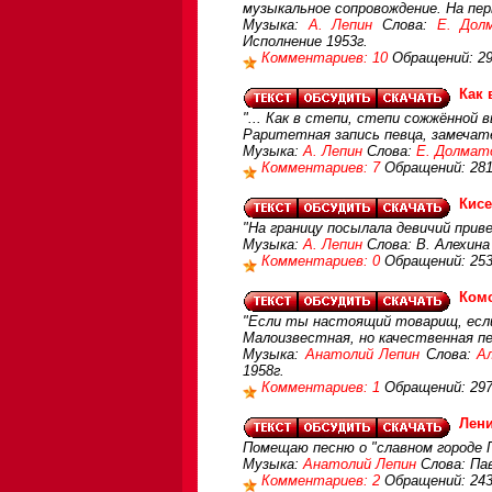
музыкальное сопровождение. На пер
Музыка:
А. Лепин
Слова:
Е. Дол
Исполнение 1953г.
Комментариев: 10
Обращений: 2
Как 
"... Как в степи, степи сожжённой в
Раритетная запись певца, замечат
Музыка:
А. Лепин
Слова:
Е. Долмат
Комментариев: 7
Обращений: 281
Кисе
"На границу посылала девичий прив
Музыка:
А. Лепин
Слова: В. Алехина
Комментариев: 0
Обращений: 25
Ком
"Если ты настоящий товарищ, если 
Малоизвестная, но качественная п
Музыка:
Анатолий Лепин
Слова:
А
1958г.
Комментариев: 1
Обращений: 29
Лени
Помещаю песню о "славном городе 
Музыка:
Анатолий Лепин
Слова: Па
Комментариев: 2
Обращений: 24