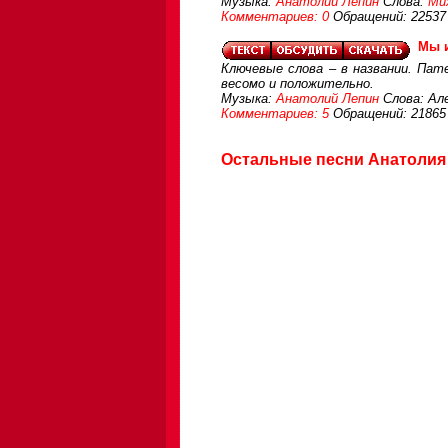
Музыка:
Анатолий Лепин
Слова:
Ми
Комментариев: 0
Обращений: 22537
Мы 
Ключевые слова – в названии. Пат
весомо и положительно.
Музыка:
Анатолий Лепин
Слова: Але
Комментариев: 5
Обращений: 21865
Остальные песни Анатолия 