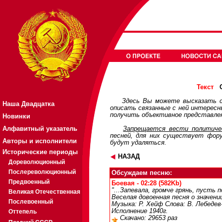
О
Текст
Здесь Вы можете высказать с
Наша Двадцатка
описать связанные с ней интерес
получить объективное представлен
Новинки
Алфавитный указатель
Запрещается вести политичес
песней, для них существует
фор
Авторы и исполнители
будут удаляться.
Исторические периоды
НАЗАД
Дореволюционный
Послереволюционный
Обсуждаем песню:
Предвоенный
Боевая - 02:28 (582Kb)
"...Запевала, громче грянь, пусть 
Великая Отечественная
Веселая довоенная песня о значени
Послевоенный
Музыка: Р. Хейф Слова: В. Лебедев
Исполнение 1940г.
Оттепель
Скачано: 29653 раз