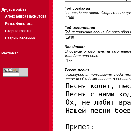
Год создания
Друзья сайта:
Год создания песни. Строго одна ц
Александра Пахмутова
Ретро Фонотека
Год исполнения
Старые газеты
Год исполнения песни. Строго одна
Старый песенник
Звездочки
Описание этого пункта смотрите
Реклама:
меняйте это поле.
Текст песни
Пожалуйста, помещайте сюда толь
песне необходимо писать в специал