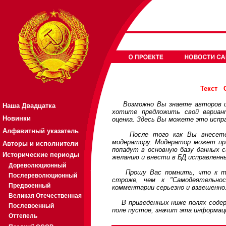
Текст
Возможно Вы знаете авторов или
Наша Двадцатка
хотите предложить свой вариа
Новинки
оценка. Здесь Вы можете это испр
Алфавитный указатель
После того как Вы внесете св
модератору. Модератор может при
Авторы и исполнители
попадут в основную базу данных 
Исторические периоды
желанию и внести в БД исправленн
Дореволюционный
Прошу Вас помнить, что к треб
Послереволюционный
строже, чем к "Самодеятельно
Предвоенный
комментарии серьезно и взвешенно
Великая Отечественная
В приведенных ниже полях содерж
Послевоенный
поле пустое, значит эта информац
Оттепель