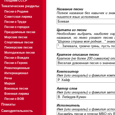
Поздний СССР
Тематические разделы
Название песни
Песни о Родине
Полное название без кавычек и зна
Советская лирика
пишется язык исполнения
Песни о Труде
Песни о городах
Цитата из песни
Праздничные песни
Необходимо выбрать наиболее ха
Морские песни
названия, но легко узнают песню
"Широка страна моя родная..." знаю
Спортивные песни
Пионерские песни
Молодежные песни
Краткое описание песни
Песни о Вождях
Краткое (не более 200 символов) оп
Песни о Героях
Революционные
Композитор
Интернационал
Имя (или инициалы) и фамилия ком
Речи
Марши
Автор слов
Военные песни
Имя (или инициалы) и фамилия авто
Военная лирика
Песни о ВОВ
Плакаты
Исполнитель
Имя (или инициалы) и фамилия исп
Самодеятельность