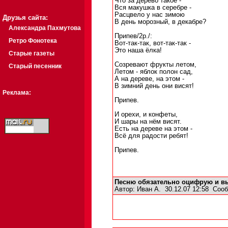
Что за дерево такое -
Вся макушка в серебре -
Расцвело у нас зимою
Друзья сайта:
В день морозный, в декабре?
Александра Пахмутова
Припев/2р./:
Ретро Фонотека
Вот-так-так, вот-так-так -
Это наша ёлка!
Старые газеты
Созревают фрукты летом,
Старый песенник
Летом - яблок полон сад,
А на дереве, на этом -
В зимний день они висят!
Реклама:
Припев.
И орехи, и конфеты,
И шары на нём висят.
Есть на дереве на этом -
Всё для радости ребят!
Припев.
Песню обязательно оцифрую и в
Автор:
Иван А.
30.12.07 12:58
Сооб