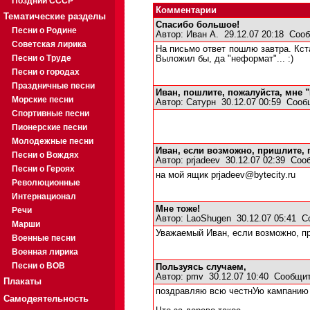
Поздний СССР
Комментарии
Тематические разделы
Спасибо большое!
Песни о Родине
Автор:
Иван А.
29.12.07 20:18
Сооб
Советская лирика
На письмо ответ пошлю завтра. Кст
Песни о Труде
Выложил бы, да "неформат"... :)
Песни о городах
Праздничные песни
Иван, пошлите, пожалуйста, мне "
Морские песни
Автор:
Сатурн
30.12.07 00:59
Сооб
Спортивные песни
Пионерские песни
Молодежные песни
Иван, если возможно, пришлите, п
Песни о Вождях
Автор:
prjadeev
30.12.07 02:39
Соо
Песни о Героях
на мой ящик prjadeev@bytecity.ru
Революционные
Интернационал
Мне тоже!
Речи
Автор:
LaoShugen
30.12.07 05:41
С
Марши
Уважаемый Иван, если возможно, при
Военные песни
Военная лирика
Песни о ВОВ
Пользуясь случаем,
Автор:
pmv
30.12.07 10:40
Сообщит
Плакаты
поздравляю всю честнУю кампанию
Самодеятельность