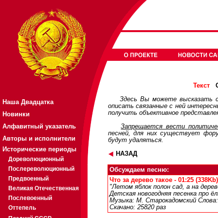
О
Текст
Здесь Вы можете высказать с
Наша Двадцатка
описать связанные с ней интерес
получить объективное представлен
Новинки
Алфавитный указатель
Запрещается вести политичес
песней, для них существует
фор
Авторы и исполнители
будут удаляться.
Исторические периоды
НАЗАД
Дореволюционный
Послереволюционный
Обсуждаем песню:
Предвоенный
Что за дерево такое - 01:25 (338Kb)
"Летом яблок полон сад, а на дерев
Великая Отечественная
Детская новогодняя песенка про ё
Послевоенный
Музыка: М. Старокадомский Слова:
Скачано: 25820 раз
Оттепель