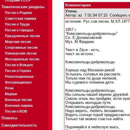
Поздний СССР
Комментарии
Тематические разделы
Уточн.
Песни о Родине
Автор:
az
7.01.04 07:15
Сообщить 
Советская лирика
источник: Рус.сов.песни, М.ХЛ.1977,
Песни о Труде
1957 г.
Песни о городах
"Комсомольцы-добровольцы"
Праздничные песни
Сл. Е.Долматовский
Морские песни
Муз. М.Фрадкин
Спортивные песни
Текст в Zip-е - есть,
Пионерские песни
текст из источн.:
Молодежные песни
Комсомольцы-добровольцы
Песни о Вождях
Хорошо над Москвою-рекой
Песни о Героях
Услыхать соловья на рассвете.
Революционные
Только нам по душе непокой,
Интернационал
Мы сурового племени дети.
Речи
Комсомольцы-добровольцы,
Марши
Мы сильны нашей верною дружбой.
Сквозь огонь мы пройдём, если нуж
Военные песни
Открывать молодые пути.
Военная лирика
Комсомольцы-добровольцы,
Надо верить, любить беззаветно,
Песни о ВОВ
Видеть солнце порой предрассветно
Плакаты
Только так можно счастье найти.
Самодеятельность
Поднимайся в небесную высь,