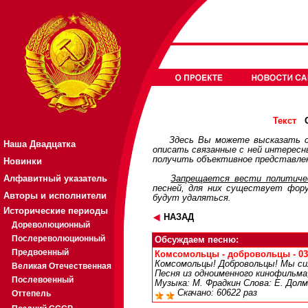
О
Текст
Здесь Вы можете высказать с
Наша Двадцатка
описать связанные с ней интерес
получить объективное представлен
Новинки
Алфавитный указатель
Запрещается вести политичес
песней, для них существует
фор
Авторы и исполнители
будут удаляться.
Исторические периоды
НАЗАД
Дореволюционный
Послереволюционный
Обсуждаем песню:
Предвоенный
Комсомольцы - добровольцы - 03:
Комсомольцы! Добровольцы! Мы сил
Великая Отечественная
Песня из одноименного кинофильма
Послевоенный
Музыка: М. Фрадкин Слова: Е. Долм
Скачано: 60622 раз
Оттепель