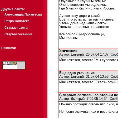
Опускайся в глубины земные.
Очень вовремя мы родились,
Где б мы ни были - с нами Россия.
Друзья сайта:
Александра Пахмутова
Лучше нету дороги такой,
Всё, что есть, испытаем на свете,
Ретро Фонотека
Чтобы дома над нашей рекой
Услыхать соловья на рассвете.
Старые газеты
Старый песенник
Комсомольцы-добровольцы,
Мы сильны...
Реклама:
Уточнение
Автор:
Евгений
26.07.04 17:37
Соо
Мне кажется, вместо "Мы сурового 
Еще одно уточнение
Автор:
Евгений
31.07.04 13:56
Соо
Мне кажется, вместо "Сквозь огонь
С первым согласен, со вторым нет
Автор:
Дмитрий
7.09.05 14:34
Сооб
Обычно проходят сквозь что либо, ч
Но песня отличная Как и весь филь