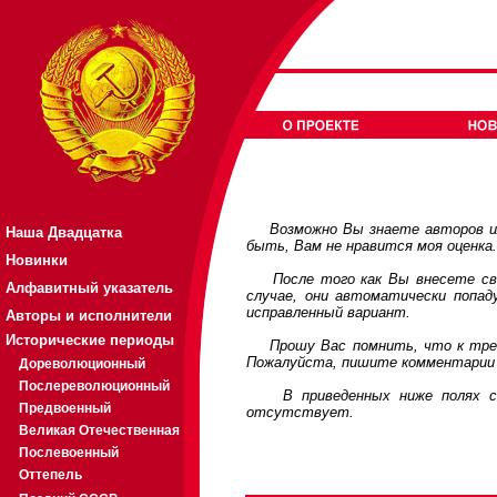
Возможно Вы знаете авторов или
Наша Двадцатка
быть, Вам не нравится моя оценка
Новинки
После того как Вы внесете свои
Алфавитный указатель
случае, они автоматически попа
исправленный вариант.
Авторы и исполнители
Исторические периоды
Прошу Вас помнить, что к требов
Пожалуйста, пишите комментарии 
Дореволюционный
Послереволюционный
В приведенных ниже полях соде
Предвоенный
отсутствует.
Великая Отечественная
Послевоенный
Оттепель