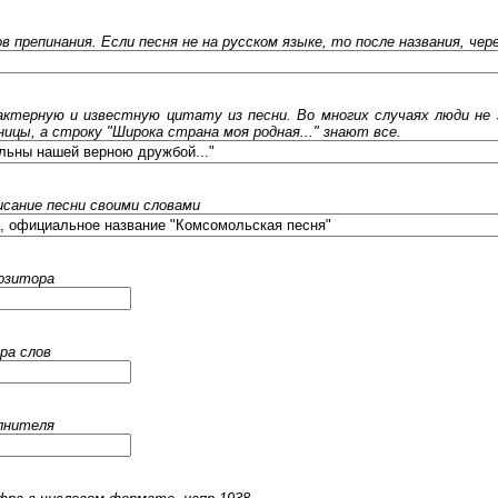
ов препинания. Если песня не на русском языке, то после названия, че
ктерную и известную цитату из песни. Во многих случаях люди не 
ницы, а строку "Широка страна моя родная..." знают все.
исание песни своими словами
позитора
ра слов
олнителя