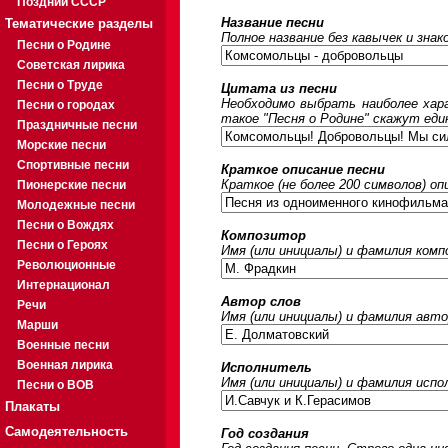
Поздний СССР
Название песни
Тематические разделы
Полное название без кавычек и знак
Песни о Родине
Советская лирика
Песни о Труде
Цитата из песни
Необходимо выбрать наиболее хара
Песни о городах
такое "Песня о Родине" скажут еди
Праздничные песни
Морские песни
Спортивные песни
Краткое описание песни
Краткое (не более 200 символов) оп
Пионерские песни
Молодежные песни
Песни о Вождях
Композитор
Песни о Героях
Имя (или инициалы) и фамилия ком
Революционные
Интернационал
Автор слов
Речи
Имя (или инициалы) и фамилия авто
Марши
Военные песни
Военная лирика
Исполнитель
Имя (или инициалы) и фамилия исп
Песни о ВОВ
Плакаты
Самодеятельность
Год создания