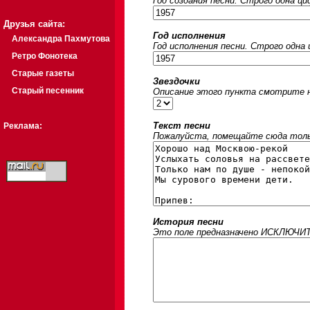
Год создания песни. Строго одна ц
Друзья сайта:
Год исполнения
Александра Пахмутова
Год исполнения песни. Строго одна
Ретро Фонотека
Старые газеты
Звездочки
Старый песенник
Описание этого пункта смотрите на
Текст песни
Реклама:
Пожалуйста, помещайте сюда только
История песни
Это поле предназначено ИСКЛЮЧИТЕЛ