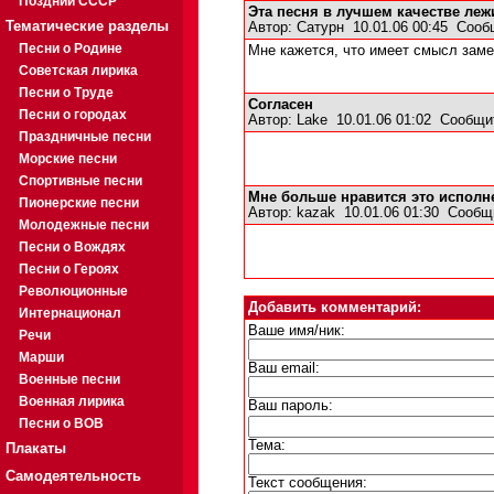
Поздний СССР
Эта песня в лучшем качестве леж
Тематические разделы
Автор:
Сатурн
10.01.06 00:45
Сооб
Песни о Родине
Мне кажется, что имеет смысл заме
Советская лирика
Песни о Труде
Согласен
Песни о городах
Автор:
Lake
10.01.06 01:02
Сообщи
Праздничные песни
Морские песни
Спортивные песни
Мне больше нравится это исполне
Пионерские песни
Автор:
kazak
10.01.06 01:30
Сообщ
Молодежные песни
Песни о Вождях
Песни о Героях
Революционные
Добавить комментарий:
Интернационал
Ваше имя/ник:
Речи
Марши
Ваш email:
Военные песни
Военная лирика
Ваш пароль:
Песни о ВОВ
Тема:
Плакаты
Самодеятельность
Текст сообщения: