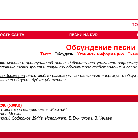
Обсуждение песни
Обсудить
Текст
Уточнить информацию
Скач
ое мнение о прослушанной песне, добавить или уточнить информац
личные точки зрения и получить объективное представление о песне
ие дискуcсии
и/или любые разговоры, не связанные напрямую с обсу
ьные сообщения будут удаляться.
:46 (530Kb)
а, мы скоро встретимся, Москва!"
ня о Москве
толий Софронов 1944г. Исполняет: В.Бунчиков и В.Нечаев