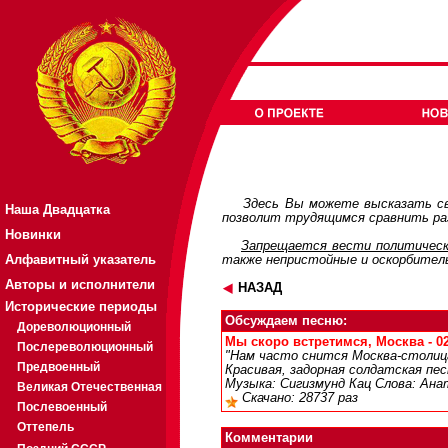
Здесь Вы можете высказать св
Наша Двадцатка
позволит трудящимся сравнить раз
Новинки
Запрещается вести политическ
Алфавитный указатель
также непристойные и оскорбител
Авторы и исполнители
НАЗАД
Исторические периоды
Обсуждаем песню:
Дореволюционный
Мы скоро встретимся, Москва - 02
Послереволюционный
"Нам часто снится Москва-столиц
Предвоенный
Красивая, задорная солдатская пес
Музыка: Сигизмунд Кац Слова: Ана
Великая Отечественная
Скачано: 28737 раз
Послевоенный
Оттепель
Комментарии