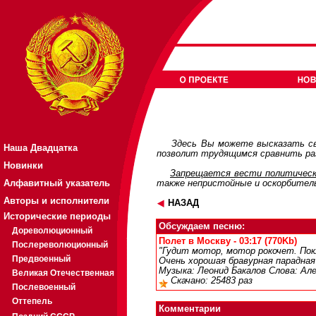
Здесь Вы можете высказать св
Наша Двадцатка
позволит трудящимся сравнить раз
Новинки
Запрещается вести политическ
Алфавитный указатель
также непристойные и оскорбител
Авторы и исполнители
НАЗАД
Исторические периоды
Обсуждаем песню:
Дореволюционный
Полет в Москву - 03:17 (770Kb)
Послереволюционный
"Гудит мотор, мотор рокочет. Покл
Предвоенный
Очень хорошая бравурная парадная
Музыка: Леонид Бакалов Слова: Ал
Великая Отечественная
Скачано: 25483 раз
Послевоенный
Оттепель
Комментарии