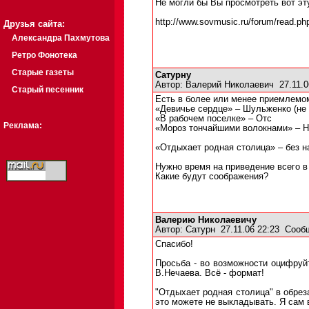
Не могли бы Вы просмотреть вот эт
http://www.sovmusic.ru/forum/read.
Друзья сайта:
Александра Пахмутова
Ретро Фонотека
Старые газеты
Сатурну
Автор:
Валерий Николаевич
27.11.0
Старый песенник
Есть в более или менее приемлемо
«Девичье сердце» – Шульженко (не
«В рабочем поселке» – Отс
Реклама:
«Мороз тончайшими волокнами» – Н
«Отдыхает родная столица» – без на
Нужно время на приведение всего в
Какие будут соображения?
Валерию Николаевичу
Автор:
Сатурн
27.11.06 22:23
Сооб
Спасибо!
Просьба - во возможности оцифруй
В.Нечаева. Всё - формат!
"Отдыхает родная столица" в обрез
это можете не выкладывать. Я сам 