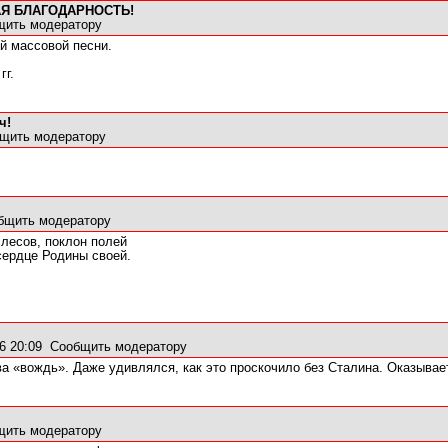
АЯ БЛАГОДАРНОСТЬ!
щить модератору
й массовой песни.
гг.
ч!
щить модератору
бщить модератору
 лесов, поклон полей
сердце Родины своей.
6 20:09
Сообщить модератору
ва «вождь». Даже удивлялся, как это проскочило без Сталина. Оказывает
щить модератору