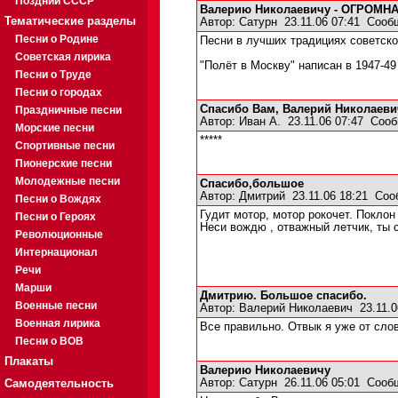
Поздний СССР
Валерию Николаевичу - ОГРОМН
Тематические разделы
Автор:
Сатурн
23.11.06 07:41
Сооб
Песни о Родине
Песни в лучших традициях советско
Советская лирика
"Полёт в Москву" написан в 1947-49 
Песни о Труде
Песни о городах
Спасибо Вам, Валерий Николаеви
Праздничные песни
Автор:
Иван А.
23.11.06 07:47
Сооб
Морские песни
*****
Спортивные песни
Пионерские песни
Молодежные песни
Спасибо,большое
Автор:
Дмитрий
23.11.06 18:21
Соо
Песни о Вождях
Гудит мотор, мотор рокочет. Поклон
Песни о Героях
Неси вождю , отважный летчик, ты 
Революционные
Интернационал
Речи
Марши
Дмитрию. Большое спасибо.
Военные песни
Автор:
Валерий Николаевич
23.11.0
Военная лирика
Все правильно. Отвык я уже от сло
Песни о ВОВ
Плакаты
Валерию Николаевичу
Самодеятельность
Автор:
Сатурн
26.11.06 05:01
Сооб