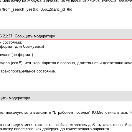
у мою ветку на форуме и указать на те песни из списка, которые, воз
php?from_search=yes&id=35612&anc_id=#id
6 21:37
Сообщить модератору
м состоянии:
 формат для Совмузыки)
ечаев (не формат)
чала (сек 5), исп. хор, баритон и сопрано, длительная и достаточно кач
 транспортабельное состояние.
щить модератору
те, пожалуйста, и выложите "В рабочем посёлке" Ю.Милютина в исп. Г
анном виде у меня тоже есть - сейчас стараюсь добыть качественный и 
выложу после того, как доберусь до качественного варианта.