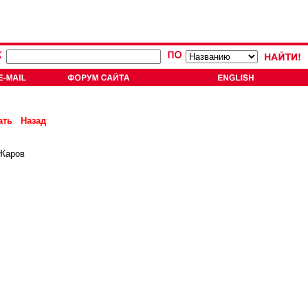
ать
Назад
 Жаров