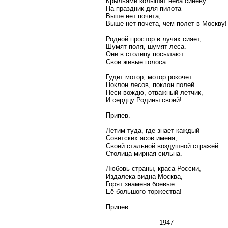
Крыльями колышат неба синеву.
На праздник для пилота
Выше нет почета,
Выше нет почета, чем полет в Москву!
Родной простор в лучах сияет,
Шумят поля, шумят леса.
Они в столицу посылают
Свои живые голоса.
Гудит мотор, мотор рокочет.
Поклон лесов, поклон полей
Неси вождю, отважный летчик,
И сердцу Родины своей!
Припев.
Летим туда, где знает каждый
Советских асов имена,
Своей стальной воздушной стражей
Столица мирная сильна.
Любовь страны, краса России,
Издалека видна Москва,
Горят знамена боевые
Её большого торжества!
Припев.
1947