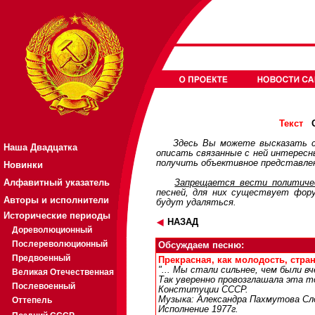
О
Текст
Здесь Вы можете высказать с
Наша Двадцатка
описать связанные с ней интерес
получить объективное представлен
Новинки
Алфавитный указатель
Запрещается вести политичес
песней, для них существует
фор
Авторы и исполнители
будут удаляться.
Исторические периоды
НАЗАД
Дореволюционный
Послереволюционный
Обсуждаем песню:
Предвоенный
Прекрасная, как молодость, страна
"... Мы стали сильнее, чем были вче
Великая Отечественная
Так уверенно провозглашала эта т
Послевоенный
Конституции СССР.
Музыка: Александра Пахмутова Сло
Оттепель
Исполнение 1977г.