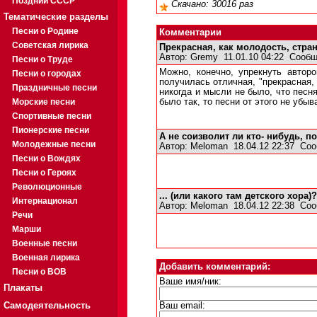
Поздний СССР
Скачано: 30016 раз
Тематические разделы
Песни о Родине
Комментарии
Советская лирика
Прекрасная, как молодость, стран
Автор:
Gremy
11.01.10 04:22
Сообщ
Песни о Труде
Можно, конечно, упрекнуть авторо
Песни о городах
получилась отличная, "прекрасная, 
Праздничные песни
никогда и мысли не было, что песн
Морские песни
было так, то песни от этого не убы
Спортивные песни
Пионерские песни
А не соизволит ли кто- нибудь, 
Молодежные песни
Автор:
Meloman
18.04.12 22:37
Соо
Песни о Вождях
Песни о Героях
Революционные
... (или какого там детского хора)?
Интернационал
Автор:
Meloman
18.04.12 22:38
Соо
Речи
Марши
Военные песни
Военная лирика
Добавить комментарий:
Песни о ВОВ
Ваше имя/ник:
Плакаты
Самодеятельность
Ваш email: