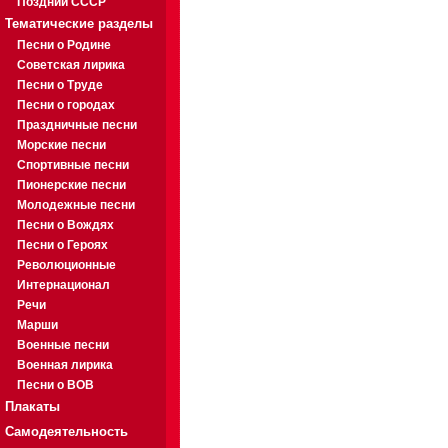
Поздний СССР
Тематические разделы
Песни о Родине
Советская лирика
Песни о Труде
Песни о городах
Праздничные песни
Морские песни
Спортивные песни
Пионерские песни
Молодежные песни
Песни о Вождях
Песни о Героях
Революционные
Интернационал
Речи
Марши
Военные песни
Военная лирика
Песни о ВОВ
Плакаты
Самодеятельность