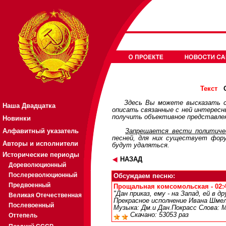
О
Текст
Здесь Вы можете высказать с
Наша Двадцатка
описать связанные с ней интерес
получить объективное представлен
Новинки
Алфавитный указатель
Запрещается вести политичес
песней, для них существует
фор
Авторы и исполнители
будут удаляться.
Исторические периоды
НАЗАД
Дореволюционный
Послереволюционный
Обсуждаем песню:
Предвоенный
Прощальная комсомольская - 02:4
"Дан приказ, ему - на Запад, ей в д
Великая Отечественная
Прекрасное исполнение Ивана Шмел
Послевоенный
Музыка: Дм.и Дан.Покрасс Слова: 
Скачано: 53053 раз
Оттепель