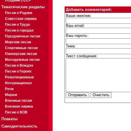
Поздний СССР
Тематические разделы
Добавить комментарий:
Песни о Родине
Ваше имя/ник:
Советская лирика
Песни о Труде
Ваш email:
Песни о городах
Ваш пароль:
Праздничные песни
Морские песни
Тема:
Спортивные песни
Пионерские песни
Текст сообщения:
Молодежные песни
Песни о Вождях
Песни о Героях
Революционные
Интернационал
Речи
Марши
Военные песни
Военная лирика
Песни о ВОВ
Плакаты
Самодеятельность