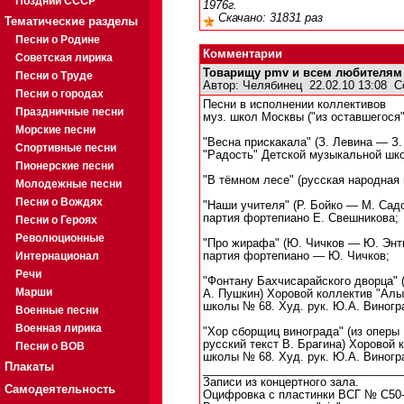
Поздний СССР
1976г.
Скачано: 31831 раз
Тематические разделы
Песни о Родине
Комментарии
Советская лирика
Товарищу pmv и всем любителям 
Песни о Труде
Автор:
Челябинец
22.02.10 13:08
С
Песни о городах
Песни в исполнении коллективов
Праздничные песни
муз. школ Москвы ("из оставшегося"
Морские песни
"Весна прискакала" (З. Левина — З.
Спортивные песни
"Радость" Детской музыкальной шко
Пионерские песни
"В тёмном лесе" (русская народная п
Молодежные песни
Песни о Вождях
"Наши учителя" (Р. Бойко — М. Садо
партия фортепиано Е. Свешникова;
Песни о Героях
Революционные
"Про жирафа" (Ю. Чичков — Ю. Энти
Интернационал
партия фортепиано — Ю. Чичков;
Речи
"Фонтану Бахчисарайского дворца" 
Марши
А. Пушкин) Хоровой коллектив "Алы
школы № 68. Худ. рук. Ю.А. Виногр
Военные песни
Военная лирика
"Хор сборщиц винограда" (из оперы
русский текст В. Брагина) Хоровой
Песни о ВОВ
школы № 68. Худ. рук. Ю.А. Виногр
Плакаты
_______________________________
Записи из концертного зала.
Самодеятельность
Оцифровка с пластинки ВСГ № С50-