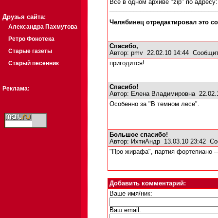
Все в одном архиве "zip" по адресу
_______________________________
Друзья сайта:
Челябинец отредактировал это соо
Александра Пахмутова
Ретро Фонотека
Спасибо,
Старые газеты
Автор:
pmv
22.02.10 14:44
Сообщит
Старый песенник
пригодится!
Спасибо!
Реклама:
Автор:
Елена Владимировна
22.02.
Особенно за "В темном лесе".
Большое спасибо!
Автор:
ИхтиАндр
13.03.10 23:42
Со
"Про жирафа", партия фортепиано —
Добавить комментарий:
Ваше имя/ник:
Ваш email: