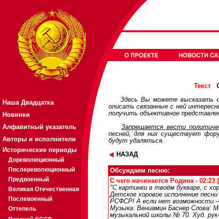
О
Текст
Здесь Вы можете высказать с
Наша Двадцатка
описать связанные с ней интерес
получить объективное представлен
Новинки
Алфавитный указатель
Запрещается вести политичес
песней, для них существует
фор
Авторы и исполнители
будут удаляться.
Исторические периоды
НАЗАД
Дореволюционный
Послереволюционный
Обсуждаем песню:
Предвоенный
С чего начинается Родина - 02:23 
"С картинки в твоём букваре, с хо
Великая Отечественная
Детское хоровое исполнение песни
Послевоенный
РСФСР! А если нет возможности 
Музыка: Вениамин Баснер Слова: М
Оттепель
музыкальной школы № 70. Худ. рук