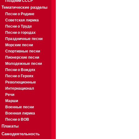
Поздний СССР
Тематические разделы
Песни о Родине
Советская лирика
Песни о Труде
Песни о городах
Праздничные песни
Морские песни
Спортивные песни
Пионерские песни
Молодежные песни
Песни о Вождях
Песни о Героях
Революционные
Интернационал
Речи
Марши
Военные песни
Военная лирика
Песни о ВОВ
Плакаты
Самодеятельность