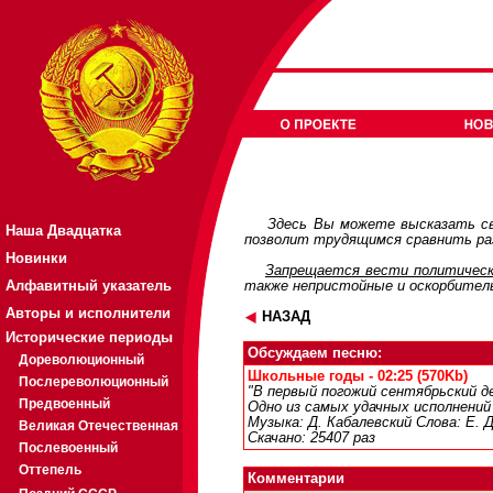
Здесь Вы можете высказать св
Наша Двадцатка
позволит трудящимся сравнить раз
Новинки
Запрещается вести политическ
Алфавитный указатель
также непристойные и оскорбител
Авторы и исполнители
НАЗАД
Исторические периоды
Обсуждаем песню:
Дореволюционный
Школьные годы - 02:25 (570Kb)
Послереволюционный
"В первый погожий сентябрьский де
Предвоенный
Одно из самых удачных исполнений
Музыка: Д. Кабалевский Слова: Е. 
Великая Отечественная
Скачано: 25407 раз
Послевоенный
Оттепель
Комментарии