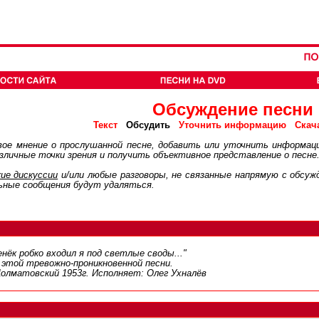
Обсуждение песни
Обсудить
Текст
Уточнить информацию
Скач
ое мнение о прослушанной песне, добавить или уточнить информац
личные точки зрения и получить объективное представление о песне
ие дискуcсии
и/или любые разговоры, не связанные напрямую с обсу
ьные сообщения будут удаляться.
нёк робко входил я под светлые своды..."
 этой тревожно-проникновенной песни.
Долматовский 1953г. Исполняет: Олег Ухналёв