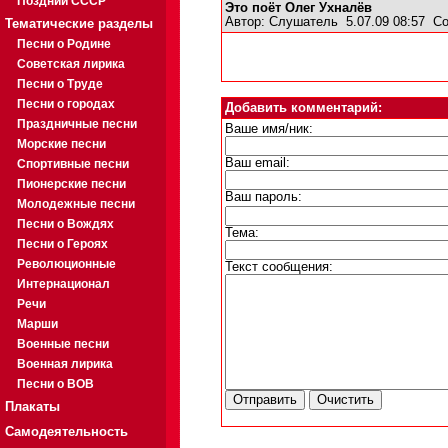
Поздний СССР
Это поёт Олег Ухналёв
Автор:
Слушатель
5.07.09 08:57
Со
Тематические разделы
Песни о Родине
Советская лирика
Песни о Труде
Песни о городах
Добавить комментарий:
Праздничные песни
Ваше имя/ник:
Морские песни
Ваш email:
Спортивные песни
Пионерские песни
Ваш пароль:
Молодежные песни
Песни о Вождях
Тема:
Песни о Героях
Революционные
Текст сообщения:
Интернационал
Речи
Марши
Военные песни
Военная лирика
Песни о ВОВ
Плакаты
Самодеятельность