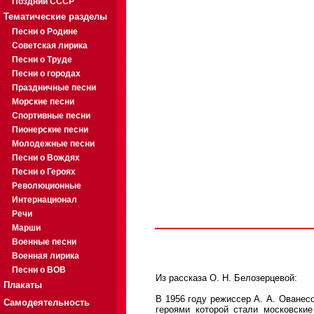
Поздний СССР
Тематические разделы
Песни о Родине
Советская лирика
Песни о Труде
Песни о городах
Праздничные песни
Морские песни
Спортивные песни
Пионерские песни
Молодежные песни
Песни о Вождях
Песни о Героях
Революционные
Интернационал
Речи
Марши
Военные песни
Военная лирика
Песни о ВОВ
Из рассказа О. Н. Белозерцевой:
Плакаты
В 1956 году режиссер А. А. Ованес
Самодеятельность
героями которой стали московски