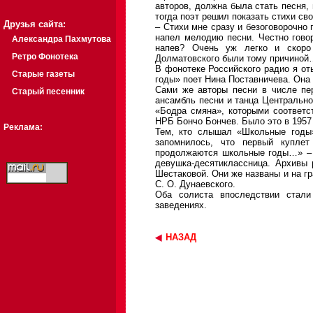
авторов, должна была стать песня, 
тогда поэт решил показать стихи св
Друзья сайта:
– Стихи мне сразу и безоговорочно 
напел мелодию песни. Честно гово
Александра Пахмутова
напев? Очень уж легко и скоро 
Ретро Фонотека
Долматовского были тому причиной
В фонотеке Российского радио я от
Старые газеты
годы» поет Нина Поставничева. Она
Сами же авторы песни в числе пе
Старый песенник
ансамбль песни и танца Центрально
«Бодра смяна», которыми соответс
НРБ Бончо Бончев. Было это в 1957
Реклама:
Тем, кто слышал «Школьные годы»
запомнилось, что первый куплет
продолжаются школьные годы…» – 
девушка-десятиклассница. Архивы
Шестаковой. Они же названы и на г
С. О. Дунаевского.
Оба солиста впоследствии стали
заведениях.
НАЗАД