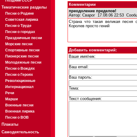
Поздний СССР
Комментарии
Тематические разделы
преодоление пределов!
Песни о Родине
Автор:
Сварог
17.08.06 22:53
Сооб
Советская лирика
Страна что такая великая песня о
Песни о Труде
Королев просто гений
Песни о городах
Праздничные песни
Морские песни
Спортивные песни
Добавить комментарий:
Пионерские песни
Ваше имя/ник:
Молодежные песни
Ваш email:
Песни о Вождях
Песни о Героях
Ваш пароль:
Революционные
Интернационал
Тема:
Речи
Текст сообщения:
Марши
Военные песни
Военная лирика
Песни о ВОВ
Плакаты
Самодеятельность