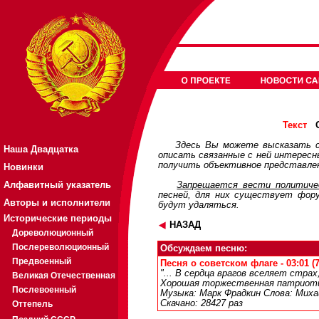
О
Текст
Здесь Вы можете высказать с
Наша Двадцатка
описать связанные с ней интерес
получить объективное представлен
Новинки
Алфавитный указатель
Запрещается вести политичес
песней, для них существует
фор
Авторы и исполнители
будут удаляться.
Исторические периоды
НАЗАД
Дореволюционный
Послереволюционный
Обсуждаем песню:
Предвоенный
Песня о советском флаге - 03:01 (
"... В сердца врагов вселяет стра
Великая Отечественная
Хорошая торжественная патриоти
Послевоенный
Музыка: Марк Фрадкин Слова: Миха
Скачано: 28427 раз
Оттепель