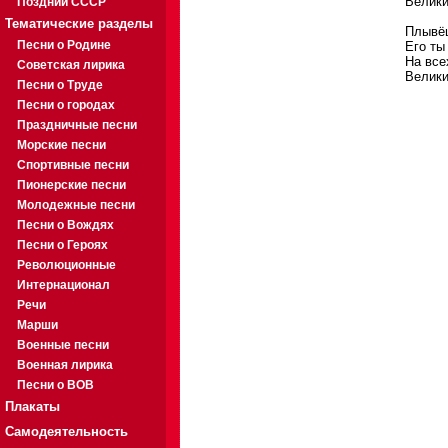
Велики
Поздний СССР
Тематические разделы
Плывёш
Песни о Родине
Его ты
На все
Советская лирика
Велики
Песни о Труде
Песни о городах
Праздничные песни
Морские песни
Спортивные песни
Пионерские песни
Молодежные песни
Песни о Вождях
Песни о Героях
Революционные
Интернационал
Речи
Марши
Военные песни
Военная лирика
Песни о ВОВ
Плакаты
Самодеятельность