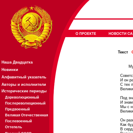
Текст
Наша Двадцатка
Му
Новинки
Советс
Алфавитный указатель
И он р
Авторы и исполнители
С тех 
Велики
Исторические периоды
Дореволюционный
Под зн
И знам
Послереволюционный
Мы с н
Предвоенный
Велики
Великая Отечественная
Он раз
Послевоенный
Как бу
Оттепель
В серд