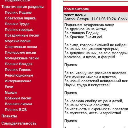
Поздний СССР
Тематические разделы
Комментарии
Песни о Родине
текст песни
Советская лирика
Автор:
Сатурн
11.01.06 10:24
Сооб
Песни о Труде
Поднимем заздравную чашу
За дружное наше житьё,
Песни о городах
За славную Родину,
Праздничные песни
За Красное Знамя её!
Морские песни
За силу, которой сильней не найдёш
Спортивные песни
За наших защитников храбрых,
Пионерские песни
За девушек наших, за всю молодёж
Колхозов, и вузов, и фабрик!
Молодежные песни
Песни о Вождях
Припев.
Песни о Героях
За то, чтоб у нас развивал человек
Революционные
Все лучшие мысли и чувства,
Интернационал
За новый советский невиданный век
Науки, труда и искусства!
Речи
Марши
Припев.
Военные песни
За крепкую спайку отцов и детей,
Военная лирика
За наши особые свойства,
За честность и скромность советск
Песни о ВОВ
За мужество, честь и геройство!
Плакаты
Припев.
Самодеятельность