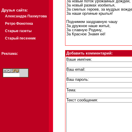
За новый поток урожайных дождей,
За новый размах изобилья,
За смелых героев, за мудрых вожде
Друзья сайта:
За наши орлиные крылья!
Александра Пахмутова
Поднимем заздравную чашу
Ретро Фонотека
За дружное наше житьё,
За славную Родину,
Старые газеты
За Красное Знамя её!
Старый песенник
Добавить комментарий:
Реклама:
Ваше имя/ник:
Ваш email:
Ваш пароль:
Тема:
Текст сообщения: