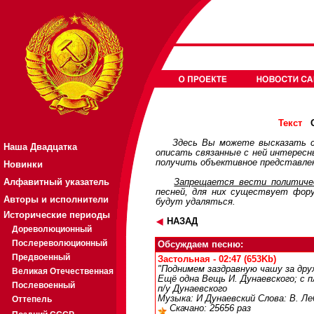
О
Текст
Здесь Вы можете высказать с
Наша Двадцатка
описать связанные с ней интерес
получить объективное представлен
Новинки
Алфавитный указатель
Запрещается вести политичес
песней, для них существует
фор
Авторы и исполнители
будут удаляться.
Исторические периоды
НАЗАД
Дореволюционный
Послереволюционный
Обсуждаем песню:
Предвоенный
Застольная - 02:47 (653Kb)
"Поднимем заздравную чашу за друж
Великая Отечественная
Ещё одна Вещь И. Дунаевского; с п
Послевоенный
п/у Дунаевского
Музыка: И Дунаевский Слова: В. Ле
Оттепель
Скачано: 25656 раз