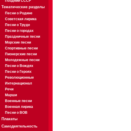
Поздний СССР
Тематические разделы
Песни о Родине
Советская лирика
Песни о Труде
Песни о городах
Праздничные песни
Морские песни
Спортивные песни
Пионерские песни
Молодежные песни
Песни о Вождях
Песни о Героях
Революционные
Интернационал
Речи
Марши
Военные песни
Военная лирика
Песни о ВОВ
Плакаты
Самодеятельность