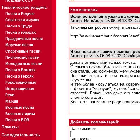
Поздний СССР
Тематические разделы
Комментарии
Песни о Родине
Величественная музыка на лживый
Советская лирика
Автор:
ИхтиАндр
25.06.08 18:33
Со
Песни о Труде
Тысячам матросов покинуть Севаст
Песни о городах
http://www.iremember.ru/content/view/
Праздничные песни
Морские песни
Спортивные песни
Я бы не стал к таким песням при
Автор:
pmv
25.06.08 22:02
Сообщит
Пионерские песни
даже в отношениии только текста.
Молодежные песни
С самого начала было известно о н
Песни о Вождях
она стала, без сомнения, жемчужино
Попытки искать в ней историческ
Песни о Героях
неуместны.
Революционные
И тем более - ссылаться на совре
Интернационал
в формате "чернухи", жутких "сенс
страстей. Боюсь, что даже его соп
Речи
вполне согласен.
Марши
Всё это я написал не ради полемики
Военные песни
Военная лирика
Песни о ВОВ
Добавить комментарий:
Плакаты
Ваше имя/ник:
Самодеятельность
Ваш email: