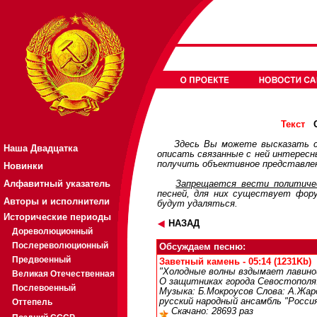
О
Текст
Здесь Вы можете высказать с
Наша Двадцатка
описать связанные с ней интерес
получить объективное представлен
Новинки
Алфавитный указатель
Запрещается вести политичес
песней, для них существует
фор
Авторы и исполнители
будут удаляться.
Исторические периоды
НАЗАД
Дореволюционный
Послереволюционный
Обсуждаем песню:
Предвоенный
Заветный камень - 05:14 (1231Kb)
"Холодные волны вздымает лавиной
Великая Отечественная
О защитниках города Севостополя.
Послевоенный
Музыка: Б.Мокроусов Слова: А.Жар
русский народный ансамбль "Россия
Оттепель
Скачано: 28693 раз