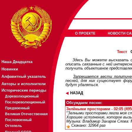
О
Текст
Здесь Вы можете высказать с
Наша Двадцатка
описать связанные с ней интерес
получить объективное представлен
Новинки
Алфавитный указатель
Запрещается вести политичес
песней, для них существует
фор
Авторы и исполнители
будут удаляться.
Исторические периоды
НАЗАД
Дореволюционный
Послереволюционный
Обсуждаем песню:
Предвоенный
Зелёными просторами - 02:05 (495
"Зелными просторами легла моя ст
Великая Отечественная
Хорошее исполнение, которое выз
Послевоенный
Музыка: Владимир Захаров Слова: 
Скачано: 32964 раз
Оттепель