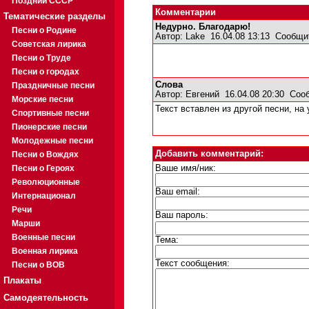
Поздний СССР
Комментарии
Тематические разделы
Недурно. Благодарю!
Песни о Родине
Автор:
Lake
16.04.08 13:13
Сообщи
Советская лирика
Песни о Труде
Песни о городах
Слова
Праздничные песни
Автор:
Евгений
16.04.08 20:30
Соо
Морские песни
Текст вставлен из другой песни, на
Спортивные песни
Пионерские песни
Молодежные песни
Добавить комментарий:
Песни о Вождях
Песни о Героях
Ваше имя/ник:
Революционные
Ваш email:
Интернационал
Речи
Ваш пароль:
Марши
Военные песни
Тема:
Военная лирика
Текст сообщения:
Песни о ВОВ
Плакаты
Самодеятельность