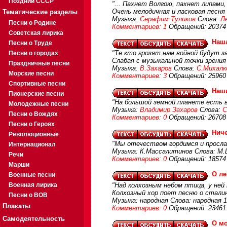
Поздний СССР
"... Пахнет Волгою, пахнет липами, 
Очень мелодичная и ласковая песня
Тематические разделы
Музыка:
Серафим Туликов
Слова:
Л
Песни о Родине
Комментариев: 1
Обращений: 20374
Советская лирика
Наша
Песни о Труде
"Те кто грозят нам войной будут з
Песни о городах
Слабая с музыкальной точки зрения
Праздничные песни
Музыка:
В.Захаров
Слова:
С.Михалк
Морские песни
Комментариев: 3
Обращений: 25960
Спортивные песни
Наш
Пионерские песни
"На большой земной планете есть в
Молодежные песни
Музыка:
Владимир Захаров
Слова:
С
Песни о Вождях
Комментариев: 0
Обращений: 26708
Песни о Героях
Ниче
Революционные
"Мы отечеством гордимся и прослав
Интернационал
Музыка: К.Массалитинов Слова: М
Речи
Комментариев: 0
Обращений: 18574
Марши
О ле
Военные песни
Военная лирика
"Над колхозным небом птица, у ней
Колхозный хор поет песню о сталин
Песни о ВОВ
Музыка: народная Слова: народная 
Плакаты
Комментариев: 0
Обращений: 23461
Самодеятельность
О м