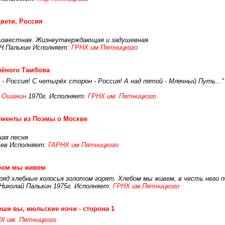
вети, Россия
 известная. Жизнеутверждающая и задушевная.
 Н.Палькин Исполняет:
ГРНХ им.Пятницкого
лёного Тамбова
го - Россия! С четырёх сторон - Россия! А над пятой - Млечный Путь..."
 Ошанин
1970г. Исполняет:
ГРНХ им. Пятницкого
гменты из Поэмы о Москве
ная песня
чев Исполняет:
ГАРНХ им.Пятницкого
бом мы живем
ряд хлебные колосья золотом горят. Хлебом мы живем, в честь него по
Николай Палькин 1975г. Исполняет:
ГРНХ им.Пятницкого
ши вы, июльские ночи - сторона 1
Х им. Пятницкого