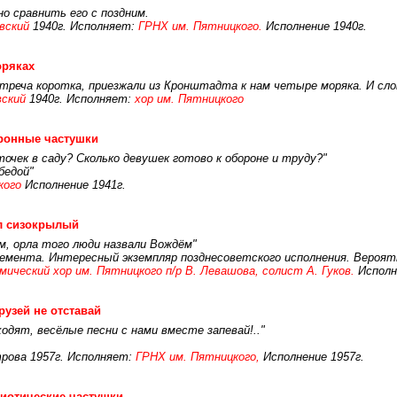
о сравнить его с поздним.
вский
1940г. Исполняет:
ГРНХ им. Пятницкого.
Исполнение 1940г.
оряках
треча коротка, приезжали из Кронштадта к нам четыре моряка. И слов
вский
1940г. Исполняет:
хор им. Пятницкого
ронные частушки
точек в саду? Сколько девушек готово к обороне и труду?"
бедой"
кого
Исполнение 1941г.
л сизокрылый
м, орла того люди назвали Вождём"
немента. Интересный экземпляр позднесоветского исполнения. Вероят
ический хор им. Пятницкого п/р В. Левашова, солист А. Гуков.
Исполн
рузей не отставай
ходят, весёлые песни с нами вместе запевай!.."
трова 1957г. Исполняет:
ГРНХ им. Пятницкого,
Исполнение 1957г.
иотические частушки