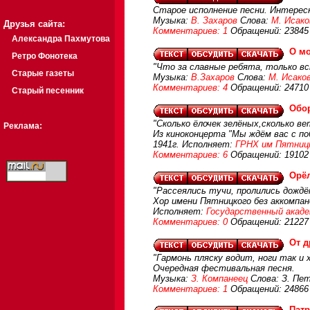
Старое исполнение песни. Интересн
Музыка:
В. Захаров
Слова:
М. Исако
Друзья сайта:
Комментариев: 1
Обращений: 23845
Александра Пахмутова
О м
Ретро Фонотека
"Что за славные ребята, только вс
Старые газеты
Музыка:
В.Захаров
Слова:
М. Исако
Комментариев: 4
Обращений: 24710
Старый песенник
Обо
"Сколько ёлочек зелёных,сколько ве
Реклама:
Из киноконцерта "Мы ждём вас с по
1941г. Исполняет:
ГРНХ им Пятниц
Комментариев: 6
Обращений: 19102
Орё
"Рассеялись тучи, пролились дождё
Хор имени Пятницкого без аккомпа
Исполняет:
Государственный академ
Комментариев: 0
Обращений: 21227
От д
"Гармонь пляску водит, ноги так и 
Очередная фестивальная песня.
Музыка:
З. Компанеец
Слова: З. Пе
Комментариев: 1
Обращений: 24866
Патр