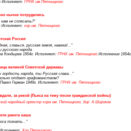
в Исполняет:
ГРНХ им.Пятницкого
вно нычне потрудились
 нам не сплясать?"
н Исполняет:
хор им. Пятницкого
тская Россия
ная, славься, русская земля, навека!..."
 русского народа.
ев Кондырев 1954г. Исполняет:
ГРНХ им. Пятницкого
Исполнение 1954г
ица великой Советской державы
 гордость народа, ты Русская слава..."
тельно отдает графоманством?
 Павел Герман 1949г. Исполняет:
ГРНХ им. Пятницкого
вдали, за рекой (Пьеса на тему песни гражданской войны)
ский народный оркестр хора им. Пятницкого, дир. А.Широков
ети ракета наша
са познать..."
а
 Исполняет:
Хор Пятницкого