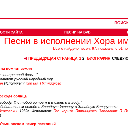
Песни в исполнении Хора им
Всего найдено песен: 97, показаны с 51 по
ПРЕДЫДУЩАЯ СТРАНИЦА
1
2
БИОГРАФИЯ
СЛЕДУЮ
на помнит земля
 завтрашний день..."
олняет русский народный хор
ин
Исполняет:
хор им. Пятницкого
осходе солнца
боду, И с тобой готов я и в огонь и в воду!"
ободительном походе в Западную Украину и Западную Белоруссию
Исаковский
1939г. Исполняет:
Гос. хор им. Пятницкого. Запевают: П. 
4
Ульяновском вечер ласковый