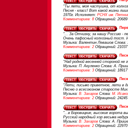
"Ты лети, моя частушка, от колхоз
Песня - класс! Вот какой жизни ли
1970г. Исполняет:
РСНХ им. Пятни
Комментариев: 8
Обращений: 20689
Перв
"... За Отчизну, за нашу Россию - 
Очень пафосный колхозный тост. Ис
Музыка: Валентин Левашов Слова: 
Комментариев: 2
Обращений: 21037
Пес
"Над родной весенней стороной не г
Музыка: П. Акуленко Слова: А. При
Комментариев: 3
Обращений: 18917
Песн
"Лети, письмо приветное, лети в да
Песню о всесоюзном старосте Миха
Музыка:
В. Захаров
Слова:
М. Исако
Комментариев: 2
Обращений: 24245
Песн
"...в Боровицкие, высокие ворота в
Русский народный хор весьма неду
Музыка:
В. Захаров
Слова: А. Прише
Комментариев: 2
Обращений: 22970