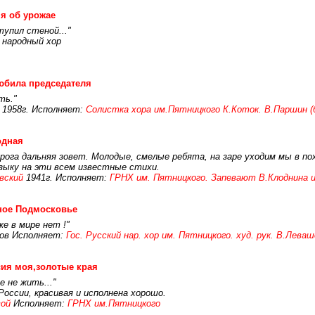
я об урожае
тупил стеной..."
 народный хор
юбила председателя
ть."
 1958г. Исполняет:
Солистка хора им.Пятницкого К.Коток. В.Паршин (б
одная
орога дальняя зовет. Молодые, смелые ребята, на заре уходим мы в пох
зыку на эти всем известные стихи.
вский
1941г. Исполняет:
ГРНХ им. Пятницкого. Запевают В.Клоднина и
ное Подмосковье
е в мире нет !"
шов Исполняет:
Гос. Русский нар. хор им. Пятницкого. худ. рук. В.Лева
ия моя,золотые края
е не жить..."
России, красивая и исполнена хорошо.
ой
Исполняет:
ГРНХ им.Пятницкого