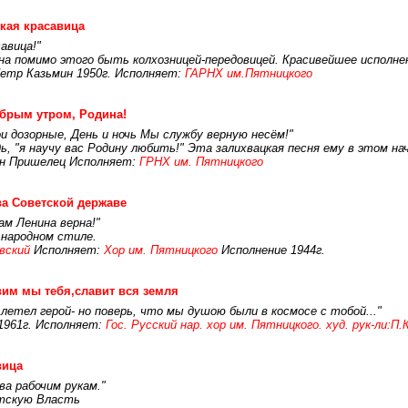
кая красавица
авица!"
на помимо этого быть колхозницей-передовицей. Красивейшее исполне
етр Казьмин 1950г. Исполняет:
ГАРНХ им.Пятницкого
брым утром, Родина!
и дозорные, День и ночь Мы службу верную несём!"
ь, "я научу вас Родину любить!" Эта залихвацкая песня ему в этом на
он Пришелец Исполняет:
ГРНХ им. Пятницкого
а Советской державе
ам Ленина верна!"
 народном стиле.
вский
Исполняет:
Хор им. Пятницкого
Исполнение 1944г.
им мы тебя,славит вся земля
летел герой- но поверь, что мы душою были в космосе с тобой..."
1961г. Исполняет:
Гос. Русский нар. хор им. Пятницкого. худ. рук-ли:П
вица
ава рабочим рукам."
етскую Власть