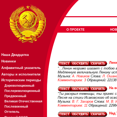
Наша Двадцатка
Новинки
Лени
Алфавитный указатель
"...Ленин незримо шагает с тобою в
Медленную величальную Ленину исп
Авторы и исполнители
Музыка:
А. Новиков
Слова:
Л. Ошан
Исторические периоды
Комментариев: 3
Обращений: 22138
Дореволюционный
На в
Послереволюционный
"Ты раскрыл темницы, ты принес сво
Предвоенный
Песня на стихи Исаковского об осв
Великая Отечественная
Музыка:
В. Г. Захаров
Слова:
М. В. 
Комментариев: 11
Обращений: 2298
Послевоенный
Оттепель
Над 