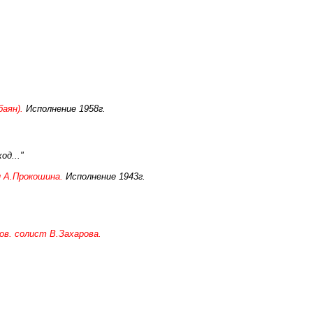
аян).
Исполнение 1958г.
од..."
 А.Прокошина.
Исполнение 1943г.
шов. солист В.Захарова.