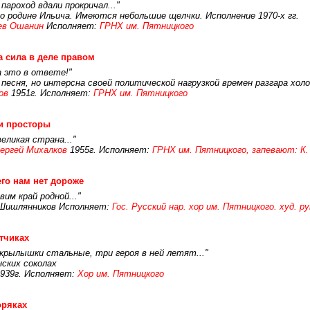
пароход вдали прокричал..."
 о родине Ильича. Имеются небольшие щелчки. Исполнение 1970-х гг.
ев Ошанин
Исполняет:
ГРНХ им. Пятницкого
 сила в деле правом
а это в ответе!"
 песня, но интерсна своей политической нагрузкой времен разгара хол
ов
1951г. Исполняет:
ГРНХ им. Пятницкого
и просторы
еликая страна..."
ергей Михалков
1955г. Исполняет:
ГРНХ им. Пятницкого, запевают: К.
го нам нет дороже
им край родной..."
.Шишлянников Исполняет:
Гос. Русский нар. хор им. Пятницкого. худ. 
тчиках
 крылышки стальные, три героя в ней летят..."
ских соколах
1939г. Исполняет:
Хор им. Пятницкого
оряках