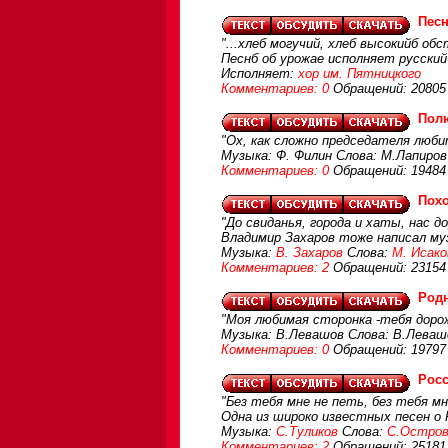
Песн
"...хлеб могучий, хлеб высокийб обс
Песнб об урожае исполняет русский
Исполняет:
хор им. Пятницкого
Комментариев: 0
Обращений: 20805
Пол
"Ох, как сложно председателя люби
Музыка: Ф. Филин Слова: М.Лапиров
Комментариев: 0
Обращений: 19484
Пох
"До свиданья, города и хаты, нас д
Владимир Захаров тоже написал му
Музыка:
В. Захаров
Слова:
М. Исако
Комментариев: 2
Обращений: 23154
Род
"Моя любимая сторонка -тебя дорож
Музыка: В.Левашов Слова: В.Лева
Комментариев: 0
Обращений: 19797
Росс
"Без тебя мне не петь, без тебя мн
Одна из широко известных песен о 
Музыка:
С.Туликов
Слова:
С.Остров
Комментариев: 2
Обращений: 25181