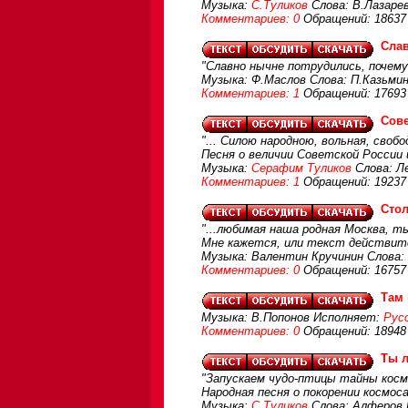
Музыка:
С.Туликов
Слова: В.Лазаре
Комментариев: 0
Обращений: 18637
Сла
"Славно нычне потрудились, почему
Музыка: Ф.Маслов Слова: П.Казьми
Комментариев: 1
Обращений: 17693
Сове
"... Силою народною, вольная, свобод
Песня о величии Советской России и
Музыка:
Серафим Туликов
Слова: Л
Комментариев: 1
Обращений: 19237
Стол
"...любимая наша родная Москва, ты
Мне кажется, или текст действи
Музыка: Валентин Кручинин Слова:
Комментариев: 0
Обращений: 16757
Там 
Музыка: В.Попонов Исполняет:
Рус
Комментариев: 0
Обращений: 18948
Ты л
"Запускаем чудо-птицы тайны космо
Народная песня о покорении космос
Музыка:
С Туликов
Слова: Алферов