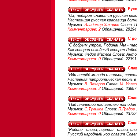
Русс
"Ох, недаром славится русская крас
Настоящая русская красавица долж
Музыка:
Владимир Захаров
Слова: П
Комментариев: 2
Обращений: 28194
С до
"С добрым утром, Родина! Мы - тво
Как говорил покойный генерал Лебед
Музыка: Федор Маслов Слова: Ант
Комментариев: 0
Обращений: 22391
Слав
"Иди вперёд молода и сильна, завет
Распевная патриотическая песнь в
Музыка:
В. Захаров
Слова:
М. Исако
Комментариев: 2
Обращений: 23897
Слав
"Над планетой,над землею ты один 
Музыка:
С.Туликов
Слова:
П.Градов
Комментариев: 0
Обращений: 23732
Сла
"Родине - слава, партии - слава, сл
Русский народный хор славит Сов