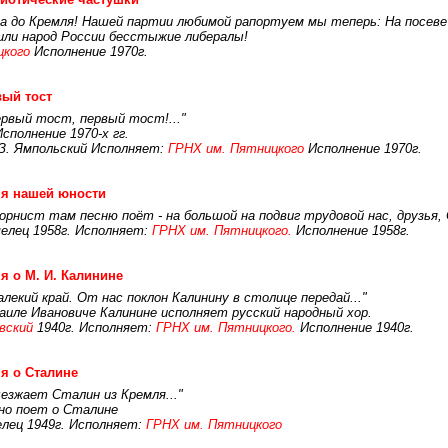
а до Кремля! Нашей партии любимой рапортуем мы теперь: На посеве - 
шили народ России бесстыжие либералы!
цкого
Исполнение 1970г.
ый тост
первый тост, первый тост!..."
полнение 1970-х гг.
З. Ямпольский Исполняет:
ГРНХ им. Пятницкого
Исполнение 1970г.
ня нашей юности
орнист там песню поёт - на большой на подвиг трудовой нас, друзья, 
шелец 1958г. Исполняет:
ГРНХ им. Пятницкого.
Исполнение 1958г.
я о М. И. Калинине
лекий край. От нас поклон Калинину в столице передай..."
иле Ивановиче Калинине исполняет русский народный хор.
вский
1940г. Исполняет:
ГРНХ им. Пятницкого.
Исполнение 1940г.
я о Сталине
ыезжает Сталин из Кремля..."
рно поет о Сталине
лец 1949г. Исполняет:
ГРНХ им. Пятницкого