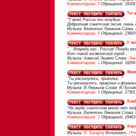
Комментариев: 0
Обращений: 19105
Ты ц
"У моей России очи голубые..."
Добротная советская песня, очень
Музыка: Валентин Левашов Слова:
Комментариев: 0
Обращений: 23693
У зе
"... Впереди его - Россия! Позади е
Вот такой космический город...
Музыка: Алексей Экимян Слова:
Лев
Комментариев: 1
Обращений: 18256
Фра
"Ты раскинулось, приволье..."
Ты раскинулось, приволье и финаль
Музыка: В.Левашов Слова: В.Пухна
Комментариев: 0
Обращений: 17301
Хле
"На гербе советском много лет под
Музыка: Валентин Левашов Слова: 
Комментариев: 1
Обращений: 19463
Хоро
Музыка:
В. Захаров
Исполняет:
ГРН