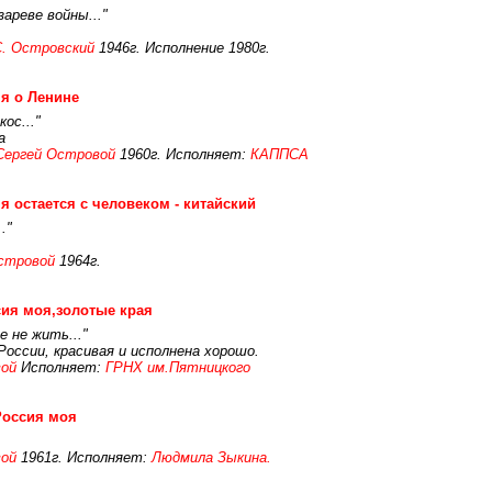
зареве войны..."
С. Островский
1946г. Исполнение 1980г.
я о Ленине
ос..."
а
Сергей Островой
1960г. Исполняет:
КАППСА
я остается с человеком - китайский
."
стровой
1964г.
ия моя,золотые края
е не жить..."
России, красивая и исполнена хорошо.
ой
Исполняет:
ГРНХ им.Пятницкого
Россия моя
ой
1961г. Исполняет:
Людмила Зыкина.