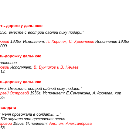
уть-дорожку дальнюю
аблю, вместе с вострой саблей пику подари!"
ровой
1936г. Исполняет:
П. Киричек, С. Хромченко
Исполнение 1936г.
3000
уть-дорожку дальнюю
полнении.
ровой
Исполняет:
В. Бунчиков и В. Нечаев
414
уть-дорожку дальнюю
блю, Вместе с острой саблей пику подари."
ргей Островой
1936г. Исполняет: Е.Семенкина, А.Фролова, хор
535
 солдата
 меня провожала в солдаты....."
 50е звучала эта прекрасная песня.
тровой
1956г. Исполняет:
Анс. им. Александрова
658