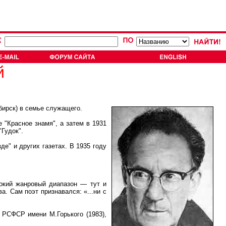
й
бирск) в семье служащего.
"Красное знамя", а затем в 1931
Гудок".
е" и других газетах. В 1935 году
окий жанровый диапазон — тут и
. Сам поэт признавался: «...ни с
РСФСР имени М.Горького (1983),