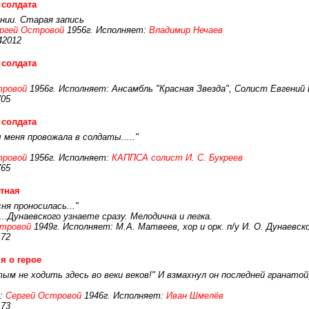
 солдата
нии. Старая запись
ргей Островой
1956г. Исполняет:
Владимир Нечаев
42012
 солдата
тровой
1956г. Исполняет: Ансамбль "Красная Звезда", Солист Евгений
705
 солдата
 меня провожала в солдаты....."
тровой
1956г. Исполняет:
КАППСА солист И. С. Букреев
765
тная
сня проносилась..."
..Дунаевского узнаете сразу. Мелодична и легка.
стровой
1949г. Исполняет: М.А. Матвеев, хор и орк. п/у И. О. Дунаевск
172
я о герое
 не ходить здесь во веки веков!" И взмахнул он последней гранатой, п
:
Сергей Островой
1946г. Исполняет:
Иван Шмелёв
173