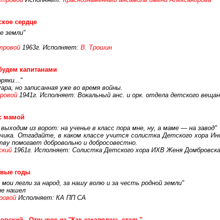
кое сердце
е земли"
тровой
1963г. Исполняет:
В. Трошин
будем капитанами
яки..."
ара, но записанная уже во время войны.
ровой
1941г. Исполняет: Вокальный анс. и орк. отдела детского веща
с мамой
ыходим из ворот: на ученье в класс пора мне, ну, а маме — на завод"
ьчика. Отгадайте, в каком классе учится солистка Детского хора 
тву помогает добровольно и добросовестно.
ский
1961г. Исполняет: Солистка Детского хора ИХВ Женя Домбровская,
евые годы
 мои легли за народ, за нашу волю и за честь родной земли"
не нашел
ровой
Исполняет: КА ПП СА
овский - Отрывок из "Как закалялась сталь"