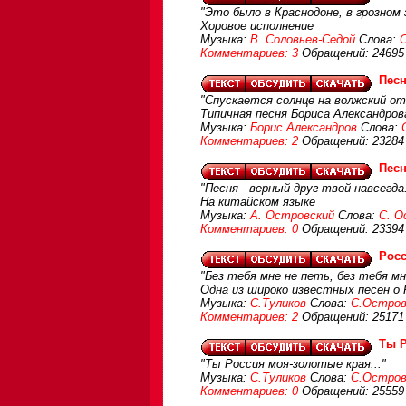
"Это было в Краснодоне, в грозном 
Хоровое исполнение
Музыка:
В. Соловьев-Седой
Слова:
Комментариев: 3
Обращений: 24695
Песн
"Спускается солнце на волжский отк
Типичная песня Бориса Александров
Музыка:
Борис Александров
Слова:
Комментариев: 2
Обращений: 23284
Песн
"Песня - верный друг твой навсегда.
На китайском языке
Музыка:
А. Островский
Слова:
С. О
Комментариев: 0
Обращений: 23394
Росс
"Без тебя мне не петь, без тебя мн
Одна из широко известных песен о 
Музыка:
С.Туликов
Слова:
С.Остров
Комментариев: 2
Обращений: 25171
Ты 
"Ты Россия моя-золотые края..."
Музыка:
С.Туликов
Слова:
С.Остров
Комментариев: 0
Обращений: 25559