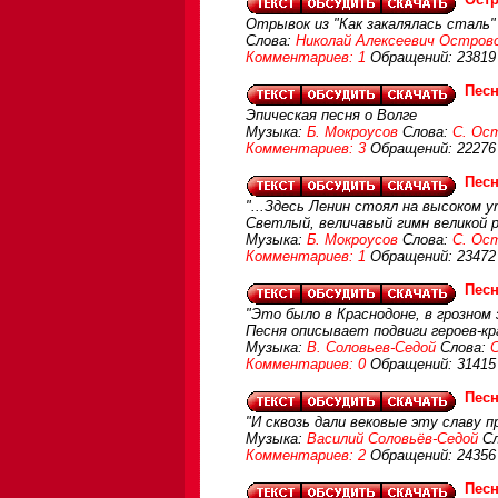
Отрывок из "Как закалялась сталь"
Слова:
Николай Алексеевич Остров
Комментариев: 1
Обращений: 23819
Песн
Эпическая песня о Волге
Музыка:
Б. Мокроусов
Слова:
С. Ос
Комментариев: 3
Обращений: 22276
Песн
"...Здесь Ленин стоял на высоком ут
Светлый, величавый гимн великой р
Музыка:
Б. Мокроусов
Слова:
С. Ос
Комментариев: 1
Обращений: 23472
Песн
"Это было в Краснодоне, в грозном 
Песня описывает подвиги героев-кр
Музыка:
В. Соловьев-Седой
Слова:
Комментариев: 0
Обращений: 31415
Песн
"И сквозь дали вековые эту славу п
Музыка:
Василий Соловьёв-Седой
Сл
Комментариев: 2
Обращений: 24356
Песн