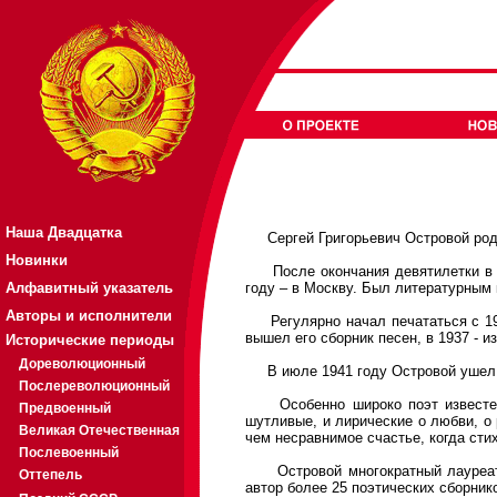
Наша Двадцатка
Сергей Григорьевич Островой родил
Новинки
После окончания девятилетки в 192
Алфавитный указатель
году – в Москву. Был литературным 
Авторы и исполнители
Регулярно начал печататься с 1934
вышел его сборник песен, в 1937 - и
Исторические периоды
Дореволюционный
В июле 1941 году Островой ушел д
Послереволюционный
Особенно широко поэт известен к
Предвоенный
шутливые, и лирические о любви, о 
Великая Отечественная
чем несравнимое счастье, когда сти
Послевоенный
Островой многократный лауреат п
Оттепель
автор более 25 поэтических сборник