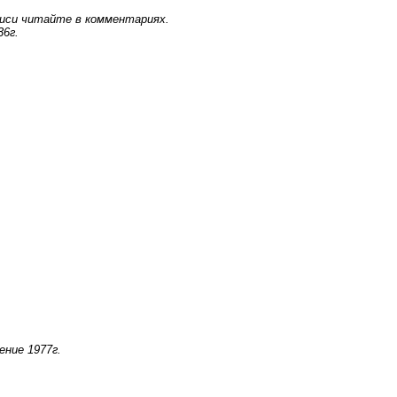
аписи читайте в комментариях.
36г.
ние 1977г.