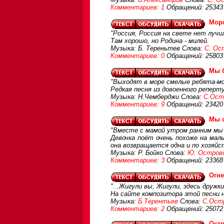
Комментариев: 1
Обращений: 25343
Морс
"Россия, Россия на свете нет лучш
Там хорошо, но Родина - милей.
Музыка: Б. Тереньтев Слова:
С. Ос
Комментариев: 0
Обращений: 25803
Мы 
"Выходят в море смелые ребята-мор
Редкая песня из довоенного реперту
Музыка: Н.Чемберджи Слова:
С.Ост
Комментариев: 9
Обращений: 23420
Мы 
"Вместе с мамой утром ранним мы в
Девочка поёт очень похоже на мал
она возвращается одна и по хозяйс
Музыка: Р. Бойко Слова:
Ю. Остров
Комментариев: 3
Обращений: 23368
Огн
"...Жигули вы, Жигули, здесь дружки
На сайте композитора этой песни 
Музыка:
Б.Терентьев
Слова:
С.Ост
Комментариев: 2
Обращений: 25072
Остр