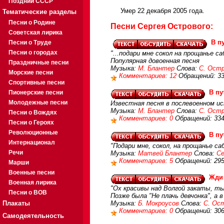
Поздний СССР
Умер 22 декабря 2005 года.
Тематические разделы
Песни о Родине
Песни Сергея Острового:
Советская лирика
В п
Песни о Труде
Песни о городах
"...подари мне сокол на прощанье с
Популярная довоенная песня
Праздничные песни
Музыка:
М. Блантер
Слова:
С. Ост
Морские песни
Комментариев: 12
Обращений: 3
Спортивные песни
В п
Пионерские песни
Молодежные песни
Известная песня в послевоенном ис
Музыка:
М. Блантер
Слова:
С. Ост
Песни о Вождях
Комментариев: 0
Обращений: 33
Песни о Героях
Революционные
В п
Интернационал
"Подари мне, сокол, на прощанье са
Речи
Музыка:
Матвей Блантер
Слова:
Се
Комментариев: 5
Обращений: 29
Марши
Военные песни
Жди
Военная лирика
"Ох красивы над Волгой закаты, ты
Песни о ВОВ
Позже была "Не плачь девчонка", а в
Плакаты
Музыка:
Б. Мокроусов
Слова:
С. Ос
Комментариев: 0
Обращений: 30
Самодеятельность