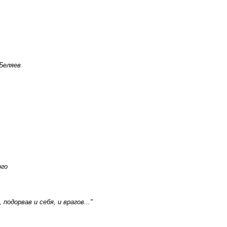
 Беляев
ого
одорвав и себя, и врагов..."