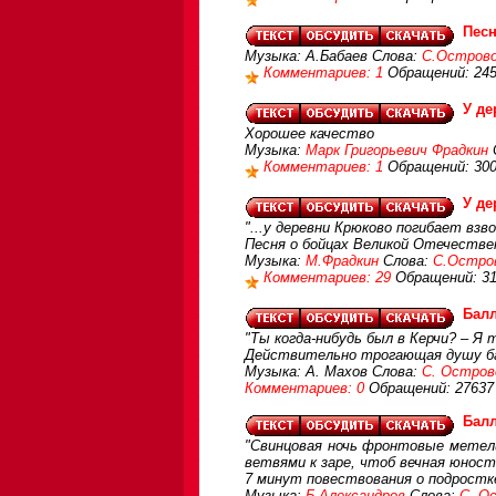
Песн
Музыка: А.Бабаев Слова:
С.Остров
Комментариев: 1
Обращений: 24
У д
Хорошее качество
Музыка:
Марк Григорьевич Фрадкин
Комментариев: 1
Обращений: 30
У д
"...у деревни Крюково погибает взвод
Песня о бойцах Великой Отечестве
Музыка:
М.Фрадкин
Слова:
С.Остро
Комментариев: 29
Обращений: 31
Балл
"Ты когда-нибудь был в Керчи? – Я
Действительно трогающая душу бал
Музыка: А. Махов Слова:
С. Остров
Комментариев: 0
Обращений: 27637
Бал
"Свинцовая ночь фронтовые метели,
ветвями к заре, чтоб вечная юнос
7 минут повествования о подростке
Музыка:
Б.Александров
Слова:
С. О