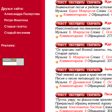
Жди
Знаменитая песня в редком исполне
Друзья сайта:
Музыка:
Борис Мокроусов
Слова:
Се
Александра Пахмутова
Комментариев: 2
Обращений: 
Ретро Фонотека
Жди
Старые газеты
Известнейшая послевоенная песня
Музыка:
Б. Мокроусов
Слова:
С. Ос
Старый песенник
Комментариев: 0
Обращений: 27
Жди
Реклама:
"Ох красивы над Волгой закаты, ты
Старая запись
Музыка:
Б. Мокроусов
Слова:
С. Ос
Комментариев: 0
Обращений: 33
Зале
"Над землей из края в край песня пе
Песня о песне летающей по стране.
Музыка:
И. Дунаевский
Слова:
С. О
Комментариев: 0
Обращений: 24
Песн
"Пусть умру, но фашистам проклятым
Прекрасный образец военной лирики
Музыка:
Константин Листов
Слова
Комментариев: 6
Обращений: 30