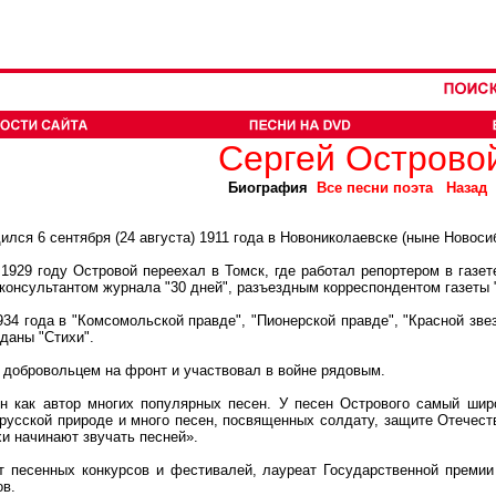
Сергей Острово
Биография
Все песни поэта
Назад
ся 6 сентября (24 августа) 1911 года в Новониколаевске (ныне Новоси
9 году Островой переехал в Томск, где работал репортером в газете 
консультантом журнала "30 дней", разъездным корреспондентом газеты "
 года в "Комсомольской правде", "Пионерской правде", "Красной звезд
зданы "Стихи".
обровольцем на фронт и участвовал в войне рядовым.
ак автор многих популярных песен. У песен Острового самый шир
русской природе и много песен, посвященных солдату, защите Отечества
хи начинают звучать песней».
есенных конкурсов и фестивалей, лауреат Государственной премии 
ов.