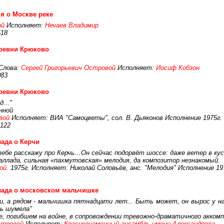
я о Москве реке
ой
Исполняет:
Нечаев Владимир
518
еревни Крюково
Слова:
Сергей Григорьевич Островой
Исполняет:
Иосиф Кобзон
083
еревни Крюково
..."
нной
вой
Исполняет: ВИА "Самоцветы", сол. В. Дьяконов Исполнение 1975г.
122
ада о Керчи
 тебе расскажу про Керчь…Он сейчас подорвёт шоссе: даже ветер в кус
лада, сильная «пахмутовская» мелодия, да композитор незнакомый.
ой.
1975г. Исполняет: Николай Соловьёв, анс. "Мелодия" Исполнение 19
лада о московском мальчишке
 а рядом - мальчишка пятнадцати лет... Быть может, он вырос у нас 
ть шумела"
, погибшем на войне, в сопровождении тревожно-драматичного аккомп
стровой
Исполняет:
Краснознаменный ансамбль имени Александрова