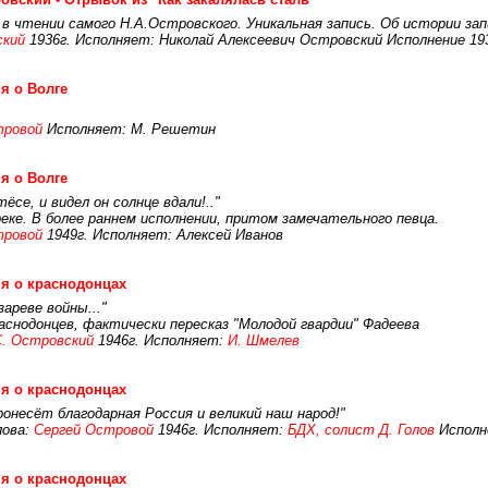
 в чтении самого Н.А.Островского. Уникальная запись. Об истории з
ский
1936г. Исполняет: Николай Алексеевич Островский Исполнение 19
я о Волге
тровой
Исполняет: М. Решетин
я о Волге
ёсе, и видел он солнце вдали!.."
еке. В более раннем исполнении, притом замечательного певца.
тровой
1949г. Исполняет: Алексей Иванов
я о краснодонцах
зареве войны..."
аснодонцев, фактически пересказ "Молодой гвардии" Фадеева
С. Островский
1946г. Исполняет:
И. Шмелев
я о краснодонцах
ронесёт благодарная Россия и великий наш народ!"
ова:
Сергей Островой
1946г. Исполняет:
БДХ, солист Д. Голов
Исполне
я о краснодонцах