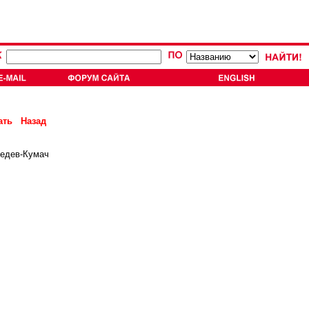
ать
Назад
бедев-Кумач