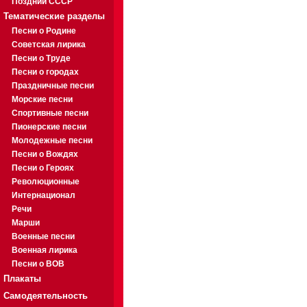
Поздний СССР
Тематические разделы
Песни о Родине
Советская лирика
Песни о Труде
Песни о городах
Праздничные песни
Морские песни
Спортивные песни
Пионерские песни
Молодежные песни
Песни о Вождях
Песни о Героях
Революционные
Интернационал
Речи
Марши
Военные песни
Военная лирика
Песни о ВОВ
Плакаты
Самодеятельность