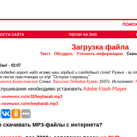
Загрузка файла
Текст
Обсудить
Уточнить информацию
Скач
ан! - 02:07
 победно горит надо всеми наш гордый и свободный стяг! Ружья - за пле
 песня повстанцев из к/ф "Остров сокровищ".
икита Богословский
Слова:
Василий Лебедев-Кумач
1937г. Исполняет:
слушивания необходимо установить
Adobe Flash Player
w.sovmusic.ru/m32/beybarab.mp3
w.sovmusic.ru/m/beybarab.mp3
 скачивать MP3-файлы с интернета?