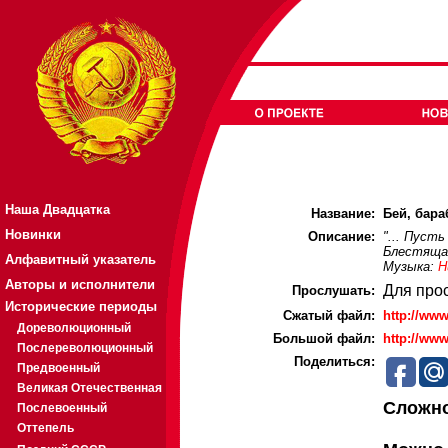
Наша Двадцатка
Название:
Бей, бараб
Новинки
Описание:
"... Пусть
Блестящая
Алфавитный указатель
Музыка:
Н
Авторы и исполнители
Для про
Прослушать:
Исторические периоды
Cжатый файл:
http://ww
Дореволюционный
Большой файл:
http://ww
Послереволюционный
Поделиться:
Предвоенный
Великая Отечественная
Сложно
Послевоенный
Оттепель