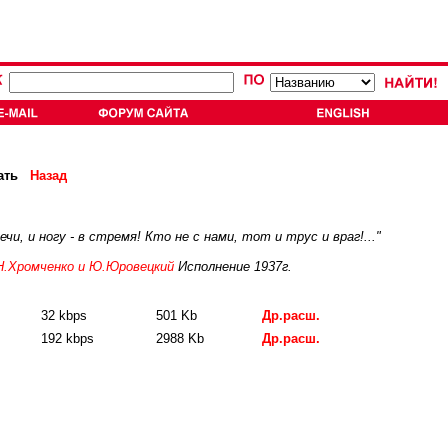
ать
Назад
чи, и ногу - в стремя! Кто не с нами, тот и трус и враг!..."
Н.Хромченко и Ю.Юровецкий
Исполнение 1937г.
32 kbps
501 Kb
Др.расш.
192 kbps
2988 Kb
Др.расш.