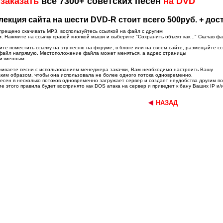
о
заказать
все 7300+ советских песен
на DVD
лекция сайта на шести DVD-R стоит всего 500руб. + дос
прещено скачивать MP3, воспользуйтесь ссылкой на файл с другим
 Нажмите на ссылку правой кнопкой мыши и выберите "Сохранить объект как..." Скачав фа
ите поместить ссылку на эту песню на форуме, в блоге или на своем сайте, размещайте сс
 файл напрямую. Местоположение файла может меняться, а адрес страницы
еизменным.
ачиваете песни с использованием менеджера закачки, Вам необходимо настроить Вашу
ким образом, чтобы она использовала не более одного потока одновременно.
есен в несколько потоков одновременно загружает сервер и создает неудобства другим п
 этого правила будет воспринято как DOS атака на сервер и приведет к бану Ваших IP и/
НАЗАД