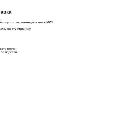
тавка
йл, просто переименуйте его в MP3.
ылку на эту страницу,
осетителям.
или подсети.