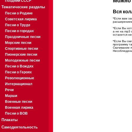
Можн
Поздний СССР
Тематические разделы
Вся кол
Песни о Родине
*Если вам за
Советская лирика
расширением.
Песни о Труде
*Если Вы хот
Песни о городах
а не на mp3
останется н
Праздничные песни
*Если Вы ск
Морские песни
программу та
Скачивание п
Спортивные песни
Несоблюдение
Пионерские песни
Молодежные песни
Песни о Вождях
Песни о Героях
Революционные
Интернационал
Речи
Марши
Военные песни
Военная лирика
Песни о ВОВ
Плакаты
Самодеятельность