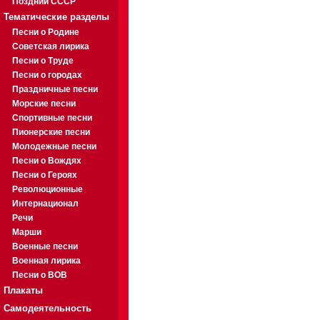
Поздний СССР
Тематические разделы
Песни о Родине
Советская лирика
Песни о Труде
Песни о городах
Праздничные песни
Морские песни
Спортивные песни
Пионерские песни
Молодежные песни
Песни о Вождях
Песни о Героях
Революционные
Интернационал
Речи
Марши
Военные песни
Военная лирика
Песни о ВОВ
Плакаты
Самодеятельность