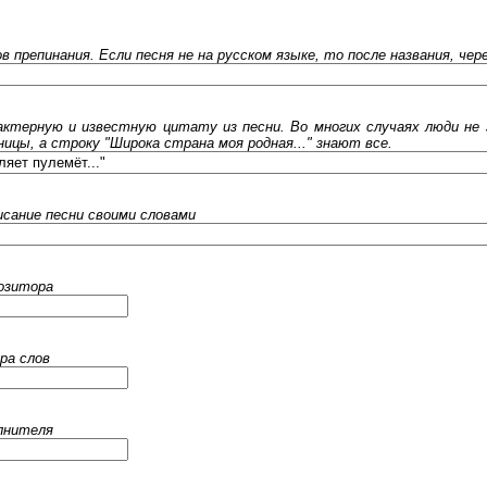
ов препинания. Если песня не на русском языке, то после названия, че
ктерную и известную цитату из песни. Во многих случаях люди не 
ницы, а строку "Широка страна моя родная..." знают все.
исание песни своими словами
позитора
ра слов
олнителя