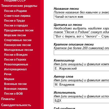
Поздний СССР
Тематические разделы
Название песни
Песни о Родине
Полное название без кавычек и знак
Советская лирика
Песни о Труде
Цитата из песни
Песни о городах
Необходимо выбрать наиболее хара
Праздничные песни
такое "Песня о Родине" скажут еди
Морские песни
Спортивные песни
Краткое описание песни
Пионерские песни
Краткое (не более 200 символов) оп
Молодежные песни
Песни о Вождях
Песни о Героях
Композитор
Имя (или инициалы) и фамилия ком
Революционные
Интернационал
Речи
Автор слов
Марши
Имя (или инициалы) и фамилия авто
Военные песни
Военная лирика
Исполнитель
Песни о ВОВ
Имя (или инициалы) и фамилия исп
Плакаты
Самодеятельность
Год создания