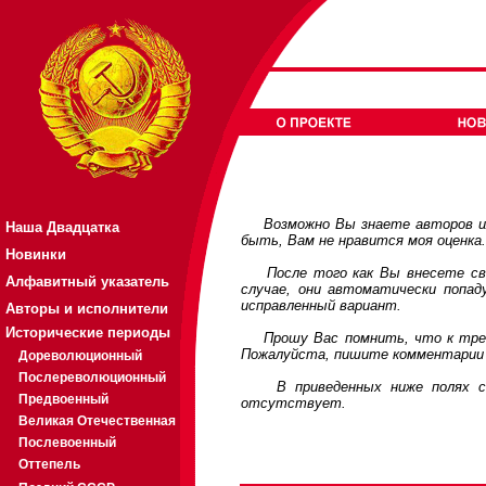
Возможно Вы знаете авторов или
Наша Двадцатка
быть, Вам не нравится моя оценка
Новинки
После того как Вы внесете свои
Алфавитный указатель
случае, они автоматически попа
исправленный вариант.
Авторы и исполнители
Исторические периоды
Прошу Вас помнить, что к требов
Пожалуйста, пишите комментарии 
Дореволюционный
Послереволюционный
В приведенных ниже полях соде
Предвоенный
отсутствует.
Великая Отечественная
Послевоенный
Оттепель