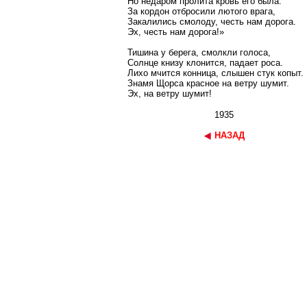
Но недаром пролита кровь его была.
За кордон отбросили лютого врага,
Закалились смолоду, честь нам дорога.
Эх, честь нам дорога!»
Тишина у берега, смолкли голоса,
Солнце книзу клонится, падает роса.
Лихо мчится конница, слышен стук копыт.
Знамя Щорса красное на ветру шумит.
Эх, на ветру шумит!
1935
НАЗАД