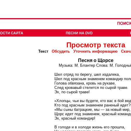
Просмотр текста
Текст
Обсудить
Уточнить информацию
Скач
Песня о Щорсе
Музыка: М. Блантер Слова: М. Голодны
Шел отряд по берегу, шел издалека,
Шел под красным знаменем командир пол
Голова обвязана, кровь на рукаве,
След кровавый стелется по сырой траве.
Эх, по сырой траве!
«Хлопцы, чьи вы будете, кто вас в бой ве
Кто под красным знаменем раненый идет?
«Мы сыны батрацкие, мы — за новый мир,
Щорс идет под знаменем, красный команд
Эх, красный командир!
В голоде и в холоде жизнь его прошла,