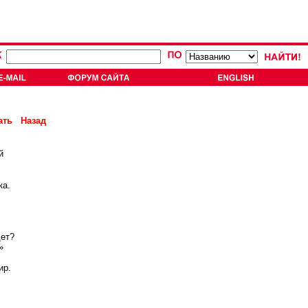
ать
Назад
й
ка.
дет?
»
ир.