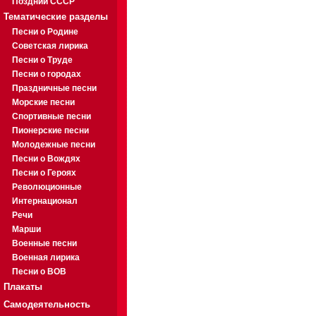
Поздний СССР
Тематические разделы
Песни о Родине
Советская лирика
Песни о Труде
Песни о городах
Праздничные песни
Морские песни
Спортивные песни
Пионерские песни
Молодежные песни
Песни о Вождях
Песни о Героях
Революционные
Интернационал
Речи
Марши
Военные песни
Военная лирика
Песни о ВОВ
Плакаты
Самодеятельность