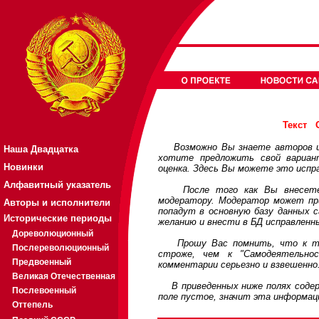
Текст
Возможно Вы знаете авторов или
Наша Двадцатка
хотите предложить свой вариа
Новинки
оценка. Здесь Вы можете это испр
Алфавитный указатель
После того как Вы внесете св
модератору. Модератор может при
Авторы и исполнители
попадут в основную базу данных 
Исторические периоды
желанию и внести в БД исправленн
Дореволюционный
Прошу Вас помнить, что к треб
Послереволюционный
строже, чем к "Самодеятельно
Предвоенный
комментарии серьезно и взвешенно
Великая Отечественная
В приведенных ниже полях содерж
Послевоенный
поле пустое, значит эта информац
Оттепель