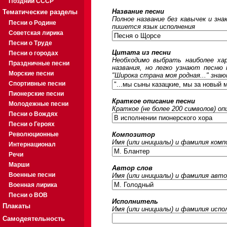
Поздний СССР
Название песни
Тематические разделы
Полное название без кавычек и зна
Песни о Родине
пишется язык исполнения
Советская лирика
Песни о Труде
Цитата из песни
Песни о городах
Необходимо выбрать наиболее ха
Праздничные песни
названия, но легко узнают песню
Морские песни
"Широка страна моя родная..." знаю
Спортивные песни
Пионерские песни
Краткое описание песни
Молодежные песни
Краткое (не более 200 символов) оп
Песни о Вождях
Песни о Героях
Революционные
Композитор
Имя (или инициалы) и фамилия ком
Интернационал
Речи
Марши
Автор слов
Военные песни
Имя (или инициалы) и фамилия авто
Военная лирика
Песни о ВОВ
Исполнитель
Плакаты
Имя (или инициалы) и фамилия исп
Самодеятельность