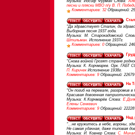
Музыка: Иосиф Фурман Слова:
Але
песни и пляски МВО п/у В. П. Побед
Комментариев: 32
Обращений: 2
Стал
"Да здравствует Сталин, да здравс
Выборная песня 1937 года.
Музыка: М. Старокадомский Слов
Штильман.
Исполнение 1937г.
Комментариев: 0
Обращений: 24
Груд
"Снова войной Грозят стране родн
Музыка: К. Корчмарев. Орк. ГАБТ 
П. Киричек
Исполнение 1938г.
Комментариев: 9
Обращений: 22679
На 
"Он погиб на перевале, разгромив в 
Красивая довоенная патриотическая
Музыка: К.Корчмарёв Слова:
Е.Дол
Елены Сенкевич
Комментариев: 9
Обращений: 22228
Над 
"...не кружитесь в небе, вороны, зд
Не самая удачная, даже типовая до
Музыка: И. Ковнер Слова:
С. Михал