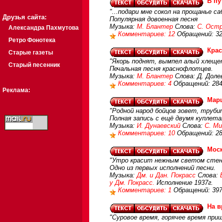
В п
"...подари мне сокол на прощанье с
Друзья сайта:
Популярная довоенная песня
Музыка:
М. Блантер
Слова:
С. Ост
Александра Пахмутова
Комментариев: 12
Обращений: 3
Ретро Фонотека
Крас
Старые газеты
"Якорь поднят, вымпел алый хлеще
Старый песенник
Печальная песня краснофлотцев.
Музыка:
М. Блантер
Слова: Д. Доле
Комментариев: 4
Обращений: 28
Реклама:
Мар
"Родной народ бойцов зовет, трубит
Полная запись с ещё двумя куплета
Музыка:
И. Дунаевский
Слова:
С. Ми
Комментариев: 10
Обращений: 2
Мос
"Утро красит нежным светом стены
Одно из первых исполнений песни.
Музыка:
Дм. и Дан. Покрасс
Слова:
у Дм. Покрасс.
Исполнение 1937г.
Комментариев: 1
Обращений: 39
На в
"Суровое время, горячее время приш