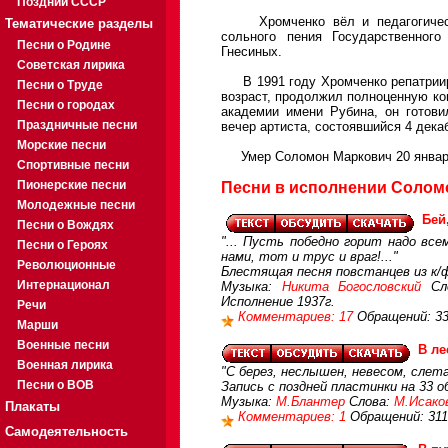
Поздний СССР
Хромченко вёл и педагогическу
Тематические разделы
сольного пения Государственного
Песни о Родине
Гнесиных.
Советская лирика
В 1991 году Хромченко репатрииро
Песни о Труде
возраст, продолжил полноценную к
Песни о городах
академии имени Рубина, он готови
Праздничные песни
вечер артиста, состоявшийся 4 декаб
Морские песни
Умер Соломон Маркович 20 января 
Спортивные песни
Пионерские песни
Песни в исполнении Солом
Молодежные песни
Бей
Песни о Вождях
"... Пусть победно горит надо все
Песни о Героях
нами, тот и трус и враг!..."
Революционные
Блестящая песня повстанцев из к/
Интернационал
Музыка:
Никита Богословский
Сл
Исполнение 1937г.
Речи
Комментариев: 17
Обращений: 3
Марши
Военные песни
В л
Военная лирика
"С берез, неслышен, невесом, слет
Песни о ВОВ
Запись с поздней пластинки на 33 об
Музыка:
М.Блантер
Слова:
М.Исако
Плакаты
Комментариев: 1
Обращений: 311
Самодеятельность