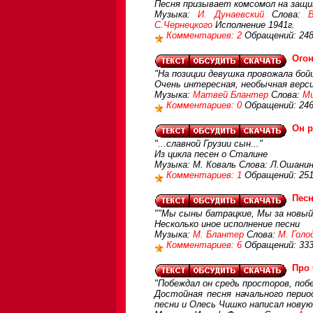
Песня призывает комсомол на защ
Музыка:
И. Дунаевский
Слова:
С.Чернецкого
Исполнение 1941г.
Комментариев: 2
Обращений: 24
Огон
"На позиции девушка провожала бойц
Очень интересная, необычная верси
Музыка:
Матвей Блантер
Слова:
Ми
Комментариев: 0
Обращений: 24
Он р
"...славной Грузии сын..."
Из цикла песен о Сталине
Музыка: М. Коваль Слова: Л.Ошани
Комментариев: 1
Обращений: 25
Пес
""Мы сыны батрацкие, Мы за новый 
Несколько иное исполнение песни
Музыка:
М. Блантер
Слова:
М. Голо
Комментариев: 6
Обращений: 33
Про
"Побеждал он средь просторов, побе
Достойная песня начального перио
песни и Олесь Чишко написал новую