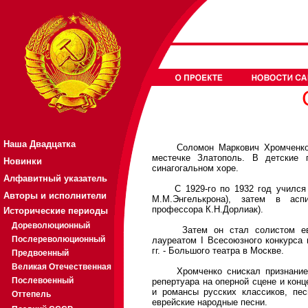
Наша Двадцатка
Соломон Маркович Хромченко ро
местечке Златополь. В детские 
Новинки
синагогальном хоре.
Алфавитный указатель
С 1929-го по 1932 год учился в
Авторы и исполнители
М.М.Энгелькрона), затем в аспи
профессора К.Н.Дорлиак).
Исторические периоды
Дореволюционный
Затем он стал солистом еврей
Послереволюционный
лауреатом I Всесоюзного конкурса 
гг. - Большого театра в Москве.
Предвоенный
Великая Отечественная
Хромченко снискал признание ка
Послевоенный
репертуара на оперной сцене и конц
и романсы русских классиков, пес
Оттепель
еврейские народные песни.