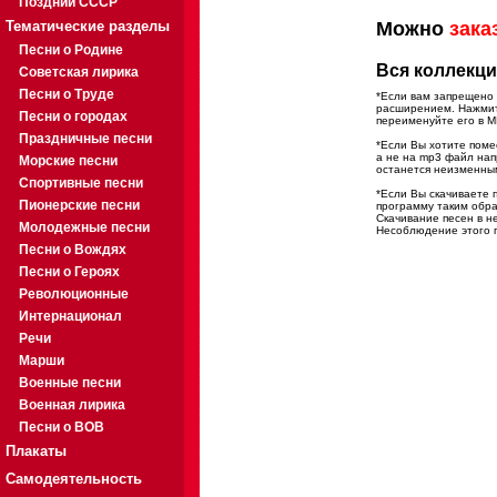
Поздний СССР
Тематические разделы
Можно
зака
Песни о Родине
Вся коллекци
Советская лирика
Песни о Труде
*Если вам запрещено 
расширением. Нажмите
Песни о городах
переименуйте его в M
Праздничные песни
*Если Вы хотите помес
а не на mp3 файл на
Морские песни
останется неизменны
Спортивные песни
*Если Вы скачиваете 
Пионерские песни
программу таким обра
Скачивание песен в н
Молодежные песни
Несоблюдение этого п
Песни о Вождях
Песни о Героях
Революционные
Интернационал
Речи
Марши
Военные песни
Военная лирика
Песни о ВОВ
Плакаты
Самодеятельность