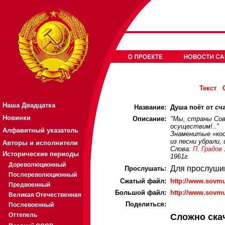
Текст
Наша Двадцатка
Название:
Душа поёт от сча
Новинки
Описание:
"Мы, страны Сов
осуществим!.."
Алфавитный указатель
Знаменитые «кос
из песни убрали,
Авторы и исполнители
Слова:
П. Градов
Исторические периоды
1961г.
Дореволюционный
Для прослуши
Прослушать:
Послереволюционный
Cжатый файл:
http://www.sovm
Предвоенный
Большой файл:
http://www.sovm
Великая Отечественная
Поделиться:
Послевоенный
Оттепель
Сложно ска