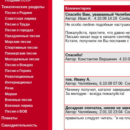
Поздний СССР
Тематические разделы
Комментарии
Песни о Родине
Спасибо Вам, уважаемый Челяби
Советская лирика
Автор:
Иван А.
4.10.08 14:19
Сообщ
Песни о Труде
Не особо люблю подобные частушки,
Песни о городах
Пожалуйста, простите, что давно не
Праздничные песни
Письмо начал еще в начале сентября
Кстати, получили ли Вы послание 
Морские песни
Спортивные песни
Пионерские песни
Спасибо!
Молодежные песни
Автор:
Константин Вершинин
4.10.0
Песни о Вождях
Песни о Героях
Революционные
тов. Ивану А.
Интернационал
Автор:
Челябинец
6.10.08 07:06
Со
Речи
Начинку получил, каталог завершаю
За мелодии - всегда пожалуйста!
Марши
Военные песни
Военная лирика
Досадная опечатка, никем не зам
Песни о ВОВ
Автор:
Челябинец
2.01.10 23:04
Со
Плакаты
правильно следует читать: "и на пл
Самодеятельность