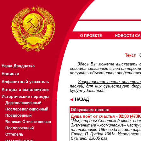
О
Текст
Здесь Вы можете высказать с
Наша Двадцатка
описать связанные с ней интерес
получить объективное представлен
Новинки
Алфавитный указатель
Запрещается вести политичес
песней, для них существует
фор
Авторы и исполнители
будут удаляться.
Исторические периоды
НАЗАД
Дореволюционный
Послереволюционный
Обсуждаем песню:
Предвоенный
Душа поёт от счастья - 02:00 (473K
"Мы, страны Советской люди, вдал
Великая Отечественная
Знаменитые «космические» частушки
Послевоенный
на пластинке 1967 года вышел вар
Слова: П. Градов 1961г. Исполняет
Оттепель
Скачано: 23605 раз