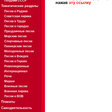
Поздний СССР
нажав
эту ссылку
Тематические разделы
Песни о Родине
Советская лирика
Песни о Труде
Песни о городах
Праздничные песни
Морские песни
Спортивные песни
Пионерские песни
Молодежные песни
Песни о Вождях
Песни о Героях
Революционные
Интернационал
Речи
Марши
Военные песни
Военная лирика
Песни о ВОВ
Плакаты
Самодеятельность