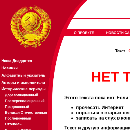
Текст
Наша Двадцатка
Новинки
НЕТ Т
Алфавитный указатель
Авторы и исполнители
Исторические периоды
Дореволюционный
Этого текста пока нет. Если
Послереволюционный
Предвоенный
прочесать Интернет
порыться в старых пе
Великая Отечественная
записать на слух в ко
Послевоенный
Оттепель
Текст и другую информацию